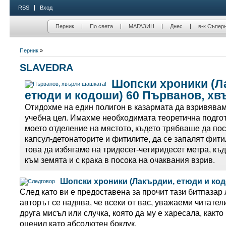
RSS
Вход
Перник
По света
МАГАЗИН
Днес
в-к Съпер
Перник
»
SLAVEDRA
Шопски хроники (Л
етюди и кодоши) 60 Първанов, хв
Отидохме на един полигон в казармата да взривява
учебна цел. Имахме необходимата теоретична подгот
моето отделение на мястото, където трябваше да по
капсул-детонаторите и фитилите, да се запалят фити
това да избягаме на тридесет-четиридесет метра, къд
към земята и с крака в посока на очаквания взрив.
Шопски хроники (Лакърдии, етюди и код
След като ви е предоставена за прочит тази битпазар 
авторът се надява, че всеки от вас, уважаеми читател
друга мисъл или случка, която да му е харесала, както 
оценил като абсолютен боклук.