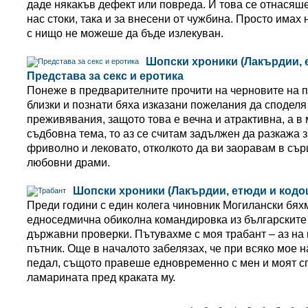
даде някакъв дефект или повреда. И това се отнасяше
нас стоки, така и за внесени от чужбина. Просто имах 
с нищо не можеше да бъде излекуван.
Шопски хроники (Лакърдии, 
Представа за секс и еротика
Понеже в предварителните прочити на черновите на п
близки и познати бяха изказани пожелания да сподел
преживявания, защото това е вечна и атрактивна, а в 
съдбовна тема, то аз се считам задължен да разкажа з
фриволно и лековато, отколкото да ви заоравам в съ
любовни драми.
Шопски хроники (Лакърдии, етюди и кодо
Преди години с един колега чиновник Могилански бя
едноседмична обиколна командировка из българските 
държавни проверки. Пътувахме с моя трабант – аз на 
пътник. Още в началото забелязах, че при всяко мое 
педал, същото правеше едновременно с мен и моят с
ламарината пред краката му.