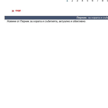
1
2
3
4
5
6
7
8
още
Перник
: за хората и съб
Новини от Перник за хората и събитията, актуално и обективно