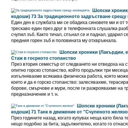
Шопски хроник
кодоши) 73 За традиционното задръстване срещу
Един ден в службата ми се обадиха синовете ми и от т
трескаво един през друг в телефонната слушалка разб
счупил зъб. Както тичал, спънал се и паднал, ударил с
предния горен зъб и половината му отхвръкнала.
Шопски хроники (Лакърдии, е
Стаж в госркото стопанство
През втория семестър от следването ни отведоха на с
опитно горско стопанство, който продължи три месеца
изпълнявахме всякаква физическа работа, която може
което и да е горско стопанство: залесявахме, терасир
борове, смърчове и мури, после ги разкроявахме на т
предназначение и т. н.
Шопски хроники (Лак
кодоши) 71 Танк в движение от "Счупеното желязо
През годините назад, когато купувах неща като бяла 
нещо подобно за бита, задължително, когато го отнася