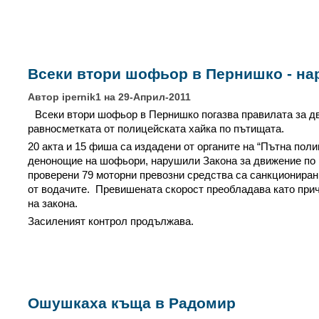
Всеки втори шофьор в Пернишко - на
Автор ipernik1 на 29-Април-2011
Всеки втори шофьор в Пернишко погазва правилата за дв
равносметката от полицейската хайка по пътищата.
20 акта и 15 фиша са издадени от органите на “Пътна пол
денонощие на шофьори, нарушили Закона за движение по
проверени 79 моторни превозни средства са санкциониран
от водачите. Превишената скорост преобладава като при
на закона.
Засиленият контрол продължава.
Ошушкаха къща в Радомир