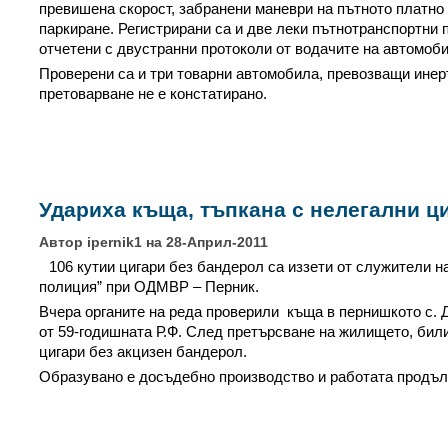
превишена скорост, забранени маневри на пътното платно
паркиране. Регистрирани са и две леки пътнотранспортни 
отчетени с двустранни протоколи от водачите на автомоби
Проверени са и три товарни автомобила, превозващи инер
претоварване не е констатирано.
Удариха къща, тъпкана с нелегални ц
Автор ipernik1 на 28-Април-2011
106 кутии цигари без бандерол са иззети от служители 
полиция” при ОДМВР – Перник.
Вчера органите на реда проверили къща в пернишкото с. 
от 59-годишната Р.Ф. След претърсване на жилището, били
цигари без акцизен бандерол.
Образувано е досъдебно производство и работата продъл