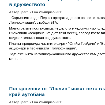
в дружеството
Автор ipernik1 на 28-Април-2011
Окръжният съд в Перник прекрати делото по несъстояте
„Топлофикация“, съобщи БТА.
Магистратите постановиха, че делото е недопустимо, сле
Върховния касационен съд от този месец, според което вл
оздравителният план на дружеството.
Планът предвижда частните фирми "Стийм Трейдинг" и "Бо
акционери в пернишката "Топлофикация".
Задълженията на топлофикационното дружество към двет
млн. лв.
Потърпевши от "Люлин" искат вето в
край аутобана
Автор ipernik1 на 28-Април-2011