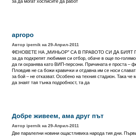
за да могат хосписите да работ
apropo
Автор ipernik на 29-Април-2011
ФЕНОВЕТЕ НА „МИНЬОР” СА В ПРАВОТО СИ ДА БИЯТ 
за да подкрепят любимия си отбор, обаче в още по-голямо
да ги охранява като ВИП-персони. Причината е проста – фе
Пловдив не са божи кравички и отдавна им се носи слават
за бой – не отказват. Особено на техния стадион. Така че
да знаят тая тънка подробност, та да
Добре живеем, ама друг път
Автор ipernik на 29-Април-2011
Две паралелни новини ощастливиха народа тия дни. Първ