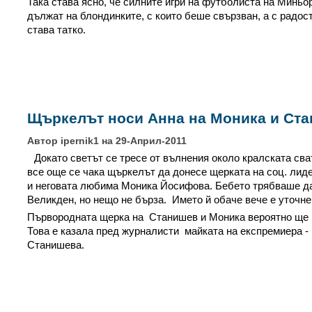
Така става ясно, че силните игри на футболиста на Миньор
дължат на блондинките, с които беше свързван, а с радост
става татко.
Щъркелът носи Анна на Моника и Ст
Автор ipernik1 на 29-Април-2011
Докато светът се тресе от вълнения около кралската сва
все още се чака щъркелът да донесе щерката на соц. ли
и неговата любима Моника Йосифова. Бебето трябваше да
Великден, но нещо не бърза. Името й обаче вече е уточне
Първородната щерка на Станишев и Моника вероятно ще 
Това е казала пред журналисти майката на експремиера -
Станишева.