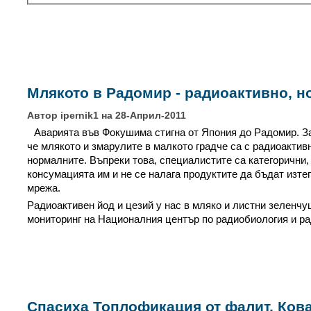
Млякото в Радомир - радиоактивно, н
Автор ipernik1 на 28-Април-2011
Аварията във Фокушима стигна от Япония до Радомир. З
че млякото и змарулите в малкото градче са с радиоактив
нормалните. Въпреки това, специалистите са категорични,
консумацията им и не се налага продуктите да бъдат изте
мрежа.
Радиоактивен йод и цезий у нас в мляко и листни зеленчу
мониторинг на Националния център по радиобиология и р
Спасиха Топлофикация от фалит, Кова