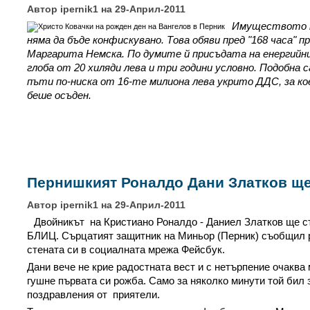
Автор ipernik1 на 29-Април-2011
Имуществото н
няма да бъде конфискувано. Това обяви пред "168 часа" 
Маргарита Немска. По думите й присъдата на енергийни
глоба от 20 хиляди лева и три години условно. Подобна с
пъти по-ниска от 16-те милиона лева укрито ДДС, за к
беше осъден.
Пернишкият Роналдо Дани Златков ще
Автор ipernik1 на 29-Април-2011
Двойникът на Кристиано Роналдо - Даниел Златков ще ст
БЛИЦ. Сърцатият защитник на Миньор (Перник) съобщил 
стената си в социалната мрежа Фейсбук.
Дани вече не крие радостната вест и с нетърпение очаква 
гушне първата си рожба. Само за няколко минути той бил 
поздравления от приятели.