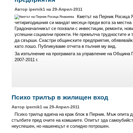
Автор ipernik1 на 29-Април-2011
Кметът на Перник Росица 
четиригодишния си мандат месеци преди вота за местна 
Градоначалникът се похвали с инвестиции, ремонти, нов
успешни социални проекти. Не премълча трудностите и т
да свърши. Скастри общинските предприятия, обявявайк
като лошо. Публикуваме отчета в пълния му вид.
За изпълнение на програмата за управление на Община 
2007-2011 г.
Психо трилър в жилищен вход
Автор ipernik1 на 29-Април-2011
Психо трилър вдигна на крак блок в Перник. Мъж опита д
стълбите пред очите на комшиите. Опитът зда самоубийст
неуспешен, но нашенецът е солидно потрошен.