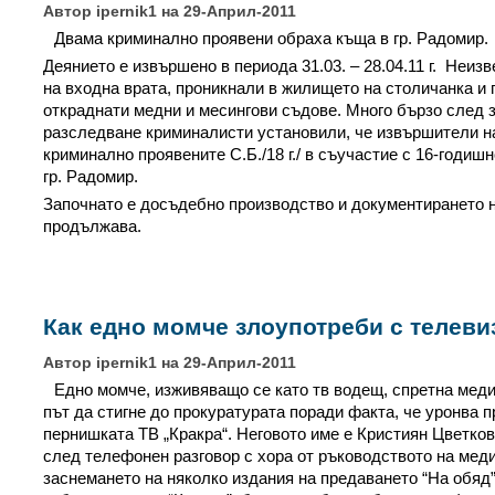
Автор ipernik1 на 29-Април-2011
Двама криминално проявени обраха къща в гр. Радомир.
Деянието е извършено в периода 31.03. – 28.04.11 г. Неиз
на входна врата, проникнали в жилището на столичанка и 
откраднати медни и месингови съдове. Много бързо след 
разследване криминалисти установили, че извършители н
криминално проявените С.Б./18 г./ в съучастие с 16-годиш
гр. Радомир.
Започнато е досъдебно производство и документирането 
продължава.
Как едно момче злоупотреби с телеви
Автор ipernik1 на 29-Април-2011
Едно момче, изживяващо се като тв водещ, спретна меди
път да стигне до прокуратурата поради факта, че уронва 
пернишката ТВ „Кракра“. Неговото име е Кристиян Цветков
след телефонен разговор с хора от ръководството на меди
заснемането на няколко издания на предаването “На обяд”