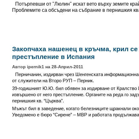
Потърпевши от "Люлин" искат вето върху земите кра
Проблемите са обсъдени на събрание в пернишкия кв
Закопчаха нашенец в кръчма, крил се
престъпление в Испания
Автор ipernik1 на 28-Април-2011
Перничанин, издирван чрез Шенгенската информационна
от служители на Второ РУП – Перник.
39-годишният Ю.Ю. бил обявен за издирване от Кралство 
извършено от него престъпление. Органите на реда го зад
пернишкия кв. “Църква”.
Мъжът бил в заведение, когато белезниците щракнали око
Уведомено е бюро “Сирене” – МВР и работата продължава