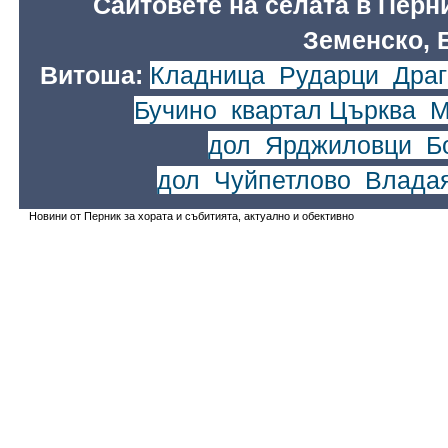
Сайтовете на селата в Перн
Земенско, 
Витоша:
Кладница
,
Рударци
,
Драг
Бучино
,
квартал Църква
,
М
дол
,
Ярджиловци
,
Б
дол
,
Чуйпетлово
,
Влада
Новини от Перник за хората и събитията, актуално и обективно