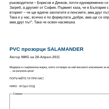
ръководители – Борисов и Дянков, почти едновременно се 
Загреб, а другият от София. Първият каза, че в България 
вторият – че ще вдигне заплатите и пенсиите, ама друг път
Така е у нас, всичко е по формулата „добре, ама ще се опр
ама друг път”. Така че освен насмешка
PVC прозорци SALAMANDER
Автор NMG на 28-Април-2011
Модерна и съвременна марка, която отговаря на най-високите изисквания за и
... на разумна цена!
ПОРЪЧАЙТЕ ГИ ПРИ НАС!
НИКО - М Груп ООД
Снимки