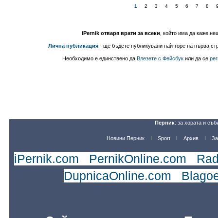
1
2
3
4
5
6
7
8
iPernik отваря врати за всеки
, който има да каже не
Лична публикация
- ще бъдете публикувани най-горе на първа стр
Необходимо е единствено да
Влезете с Фейсбук
или да се
рег
Перник
: за хората и съб
Новини Перник
Sport
Архив
За
iPernik.com
|
PernikOnline.com
|
Rad
DupnicaOnline.com
|
Blago