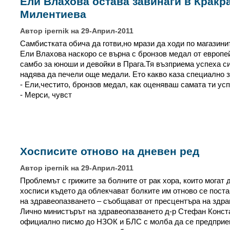
Ели Влахова остава завинаги в Кракр
Милентиева
Автор ipernik на 29-Април-2011
Самбистката обича да готви,но мрази да ходи по магазини
Eли Влахова наскоро се върна с бронзов медал от европе
самбо за юноши и девойки в Прага.Тя възприема успеха си
надява да печели още медали. Ето какво каза специално з
- Ели,честито, бронзов медал, как оценяваш самата ти ус
- Мерси, чувст
Хосписите отново на дневен ред
Автор ipernik на 29-Април-2011
Проблемът с грижите за болните от рак хора, които могат 
хосписи където да облекчават болките им отново се пост
на здравеопазването – съобщават от пресцентъра на здра
Лично министърът на здравеопазването д-р Стефан Конст
официално писмо до НЗОК и БЛС с молба да се предприе