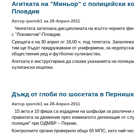
Агитката на "Миньор" с полицейски к
Пловдив
Автор ipernik1 на 28-Април-2011
Ченгетата затегнаха дисциплината на жълто-черните фе
с "Локомотив"-Пловдив.
Срещата е на 30 април от 18,00 ч. под тепетата. Запалян
тим ще бъдат придружавани от униформени, за недопуска
обществения ред и футболно хулиганство.
Агитката е инструктирана да спазва указанията на полицаи
хулигански изцепки.
Дъжд от глоби по шосетата в Перниш
Автор ipernik1 на 28-Април-2011
15 акта и 10 фиша са издадени на шофьори за различни
правилата за движение през изминалото денонощие от сл
полиция” при ОДМВР – Перник.
Контролните органи проверили общо 65 МПС, като най-че