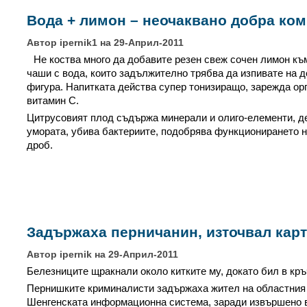
Вода + лимон – неочаквано добра ко
Автор ipernik1 на 29-Април-2011
Не коства много да добавите резен свеж сочен лимон къ
чаши с вода, които задължително трябва да изпивате на д
фигура. Напитката действа супер тонизиращо, зарежда орг
витамин С.
Цитрусовият плод съдържа минерали и олиго-елементи, д
умората, убива бактериите, подобрява функционирането н
дроб.
Задържаха перничанин, източвал карт
Автор ipernik на 29-Април-2011
Белезниците щракнали около китките му, докато бил в кр
Пернишките криминалисти задържаха жител на областния 
Шенгенската информационна система, заради извършено 