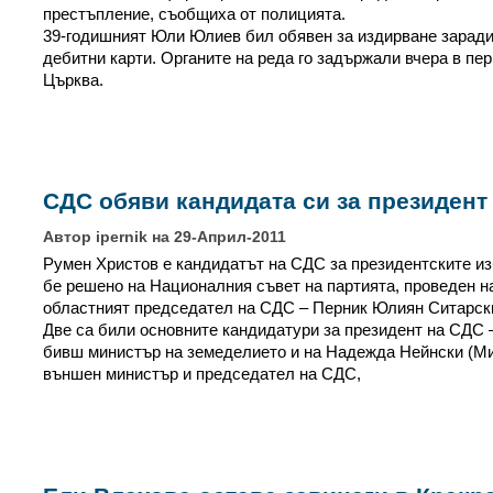
престъпление, съобщиха от полицията.
39-годишният Юли Юлиев бил обявен за издирване заради
дебитни карти. Органите на реда го задържали вчера в пе
Църква.
СДС обяви кандидата си за президент
Автор ipernik на 29-Април-2011
Румен Христов е кандидатът на СДС за президентските изб
бе решено на Националния съвет на партията, проведен н
областният председател на СДС – Перник Юлиян Ситарск
Две са били основните кандидатури за президент на СДС 
бивш министър на земеделието и на Надежда Нейнски (М
външен министър и председател на СДС,