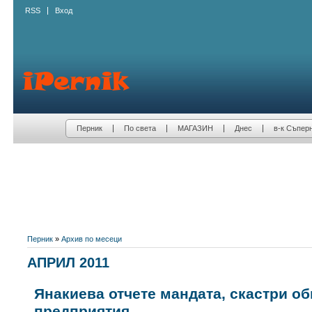
RSS
Вход
Перник
По света
МАГАЗИН
Днес
в-к Съпер
Перник
»
Архив по месеци
АПРИЛ 2011
Янакиева отчете мандата, скастри о
предприятия