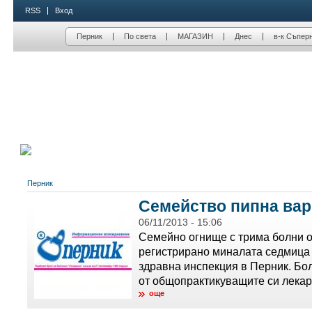
RSS
Вход
Перник
По света
МАГАЗИН
Днес
в-к Съпер
Перник
Семейство пипна ва
06/11/2013 - 15:06
Семейно огнище с трима болни о
регистрирано миналата седмица
здравна инспекция в Перник. Бол
от общопрактикуващите си лекари
още