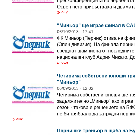
пресконференцията на червената 
Освен него присъстваха и двамата
още
"Миньор" ще играе финал в С
06/10/2013 - 17:41
ФК Миньор (Перник) отива на фина
(Опен дивизия). На финала перни
срещнат шампиона от последните 
национален клуб Адрия Чикаго. До
още
Четирима собствени юноши тряб
"Миньор"
06/09/2013 - 12:02
Четирима собствени юноши ще тр
задължително „Миньор" ако играе в
сезон - такова е решението на БФ
не би трябвало да затрудни пернич
още
Пернишки треньор в щаба на Б