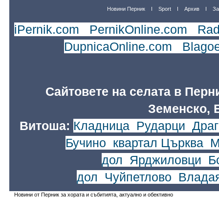
Новини Перник
Sport
Архив
За
iPernik.com
|
PernikOnline.com
|
Rad
DupnicaOnline.com
|
Blago
Сайтовете на селата в Перн
Земенско, 
Витоша:
Кладница
,
Рударци
,
Драг
Бучино
,
квартал Църква
,
М
дол
,
Ярджиловци
,
Б
дол
,
Чуйпетлово
,
Влада
Новини от Перник за хората и събитията, актуално и обективно