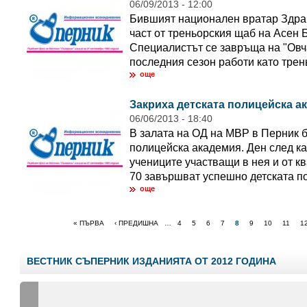
06/09/2013 - 12:00
Бившият национален вратар Здра
част от треньорския щаб на Асен 
Специалистът се завръща на "Овча
последния сезон работи като трень
още
Закриха детската полицейска а
06/06/2013 - 18:40
В залата на ОД на МВР в Перник б
полицейска академия. Ден след к
учениците участващи в нея и от кв
70 завършват успешно детската по
още
« ПЪРВА
‹ ПРЕДИШНА
…
4
5
6
7
8
9
10
11
1
ВЕСТНИК СЪПЕРНИК ИЗДАНИЯТА ОТ 2012 ГОДИНА