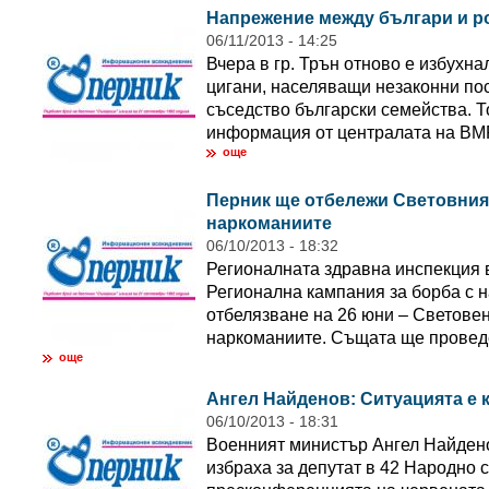
Напрежение между българи и р
06/11/2013 - 14:25
Вчера в гр. Трън отново е избухн
цигани, населяващи незаконни по
съседство български семейства. Т
информация от централата на ВМР
още
Перник ще отбележи Световния 
наркоманиите
06/10/2013 - 18:32
Регионалната здравна инспекция 
Регионална кампания за борба с 
отбелязване на 26 юни – Световен
наркоманиите. Същата ще проведе 
още
Ангел Найденов: Ситуацията е 
06/10/2013 - 18:31
Военният министър Ангел Найдено
избраха за депутат в 42 Народно 