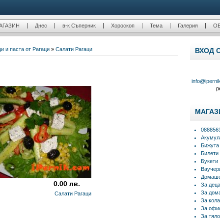
АГАЗИН
Днес
в-к Съперник
Хороскоп
Тема
Галерия
О
и и паста от Рагаци
»
Салати Рагаци
ВХОД 
info@iperni
р
МАГАЗ
088856
Акумул
Бижута
Билети
Букети
Ваучер
Домаше
0.00 лв.
За дец
За дом
Салати Рагаци
За кола
За офи
За тяло