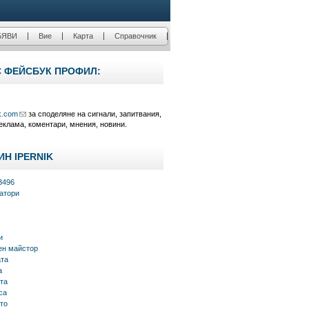
БЯВИ
Вие
Карта
Справочник
С ФЕЙСБУК ПРОФИЛ:
k.com
за споделяне на сигнали, запитвания,
еклама, коментари, мнения, новини.
ИН IPERNIK
3496
атори
и
н майстор
ата
а
та
са
то