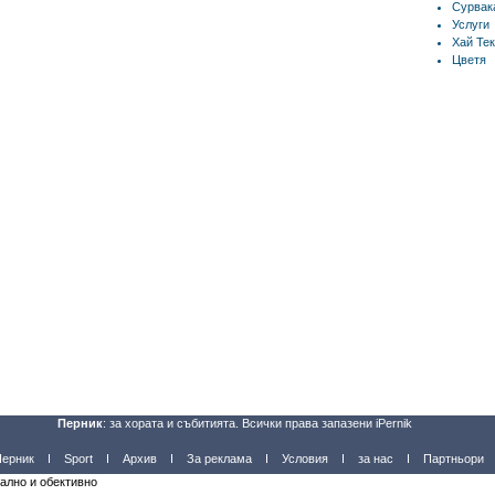
Сурвак
Услуги
Хай Тек
Цветя
Перник
: за хората и събитията. Всички права запазени iPernik
Перник
Sport
Архив
За реклама
Условия
за нас
Партньори
уално и обективно