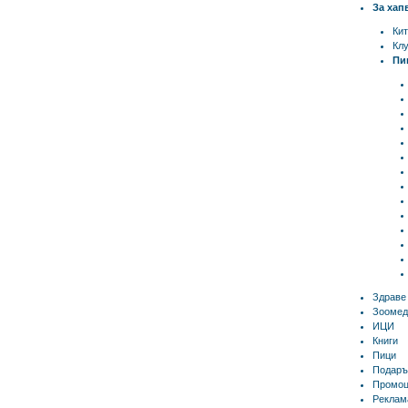
За хап
Ки
Кл
Пи
Здраве
Зоомед
ИЦИ
Книги
Пици
Подаръ
Промоц
Реклам