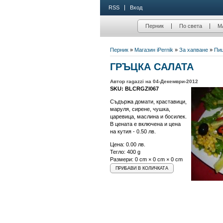
RSS
Вход
Перник
По света
М
Перник
»
Магазин iPernik
»
За хапване
»
Пиц
ГРЪЦКА САЛАТА
Автор ragazzi на 04-Декември-2012
SKU: BLCRGZI067
Съдържа домати, краставици,
маруля, сирене, чушка,
царевица, маслина и босилек.
В цената е включена и цена
на кутия - 0.50 лв.
Цена:
0.00 лв.
Тегло: 400 g
Размери: 0 cm × 0 cm × 0 cm