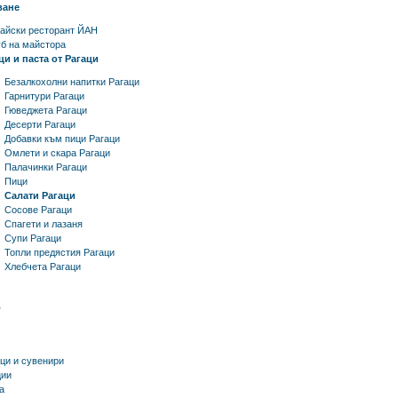
ване
тайски ресторант ЙАН
уб на майстора
ци и паста от Рагаци
Безалкохолни напитки Рагаци
Гарнитури Рагаци
Гюведжета Рагаци
Десерти Рагаци
Добавки към пици Рагаци
Омлети и скара Рагаци
Палачинки Рагаци
Пици
Салати Рагаци
Сосове Рагаци
Спагети и лазаня
Супи Рагаци
Топли предястия Рагаци
Хлебчета Рагаци
ци и сувенири
ии
а