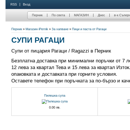
RSS
Вход
Перник
По света
МАГАЗИН
Днес
в-к Съпер
Перник
»
Магазин iPernik
»
За хапване
»
Пици и паста от Рагаци
СУПИ РАГАЦИ
Супи от пицария Рагаци / Ragazzi в Перник
Безплатна доставка при минимални поръчки от 7 л
12 лева за квартал Тева и 15 лева за квартал Изток
опаковката и доставката при горните условия.
Оставете телефон при поръчката за по-бързо и ка
Пилешка супа
0.00 лв.