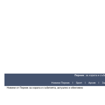
Перник
: за хората и съб
Новини Перник
Sport
Архив
За
Новини от Перник за хората и събитията, актуално и обективно