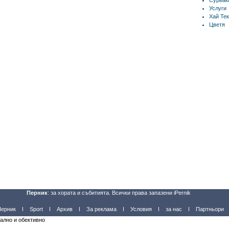
Сурвак
Услуги
Хай Тек
Цветя
Перник
: за хората и събитията. Всички права запазени iPernik
Перник
Sport
Архив
За реклама
Условия
за нас
Партньори
уално и обективно