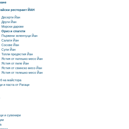
ване
тайски ресторант ЙАН
Десерти Йан
Други Йан
Морски дарове
Ориз и спагети
Пържени зеленчуци Йан
Салати Йан
Сосове Йан
Супи Йан
Топли предястия Йан
Ястия от патешко месо Йан
Ястия от пиле Йан
Ястия от свинско месо Йан
Ястия от телешко месо Йан
уб на майстора
и и паста от Рагаци
ци и сувенири
ии
а