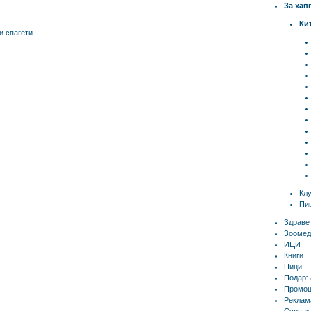
За хап
Ки
и спагети
Кл
Пиц
Здраве
Зоомед
ИЦИ
Книги
Пици
Подаръ
Промоц
Реклам