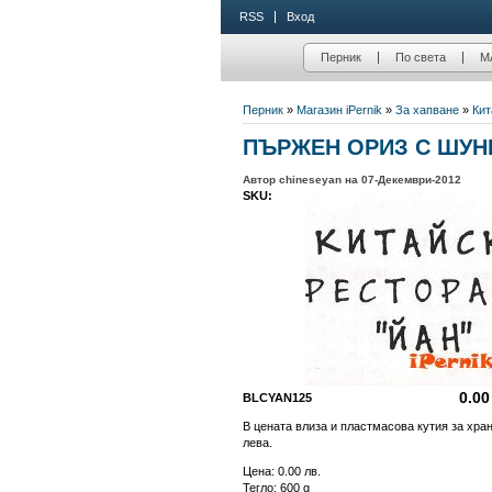
RSS
Вход
Перник
По света
М
Перник
»
Магазин iPernik
»
За хапване
»
Кит
ПЪРЖЕН ОРИЗ С ШУНК
Автор chineseyan на 07-Декември-2012
SKU:
0.00
BLCYAN125
В цената влиза и пластмасова кутия за хран
лева.
Цена:
0.00 лв.
Тегло: 600 g