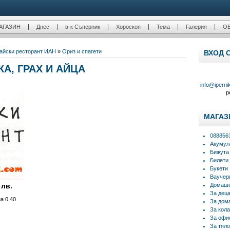
АГАЗИН
Днес
в-к Съперник
Хороскоп
Тема
Галерия
О
айски ресторант ЙАН
»
Ориз и спагети
ВХОД 
А, ГРАХ И АЙЦА
info@iperni
р
МАГАЗ
088856
Акумул
Бижута
Билети
Букети
Ваучер
 лв.
Домаше
За дец
а 0.40
За дом
За кола
За офи
За тяло