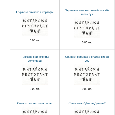
Пържено свинско с китайски гъби
Пържено свинско с картофи
и бамбук
0.00 лв.
0.00 лв.
Пържено свинско със
Свински ребърца в сладко-кисел
зеленчуци
сос
0.00 лв.
0.00 лв.
Свинско на метална плоча
Свинско по "Джиън Джиъан"