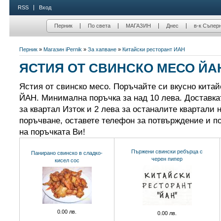
RSS
Вход
Перник
По света
МАГАЗИН
Днес
в-к Съпер
Перник
»
Магазин iPernik
»
За хапване
»
Китайски ресторант ЙАН
ЯСТИЯ ОТ СВИНСКО МЕСО ЙА
Ястия от свинско месо. Поръчайте си вкусно китай
ЙАН. Минимална поръчка за над 10 лева. Доставка
за квартал Изток и 2 лева за останалите квартали 
поръчване, оставете телефон за потвърждение и п
на поръчката Ви!
Пържени свински ребърца с
Панирано свинско в сладко-
черен пипер
кисел сос
0.00 лв.
0.00 лв.