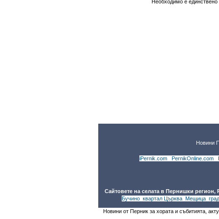
Необходимо е единствено
Новини 
iPernik.com
|
PernikOnline.com
|
Сайтовете на селата в Пернишки регион,
Бучино
,
квартал Църква
,
Мещица
,
гра
Новини от Перник за хората и събитията, акт