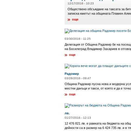
12/17/2016 - 10:23
Обществено обсъждане на таксата за бито
записка кметът на общината Пламен Алекс
още
03/30/2016 - 11:25
Делегация от Община Радомир бе на посещен
на Босилеград Владимир Захариев в отговор 
още
Радомир
03/28/2016 - 09:47
Община Радомир пусна нова и модерна услуг
местни данъци и такси, от която и да е точк
още
лв.
01/27/2016 - 12:13
12 476 821 лв. е рамката на бюджета на об
дейности са в размер на 6 424 735 лв. и в 