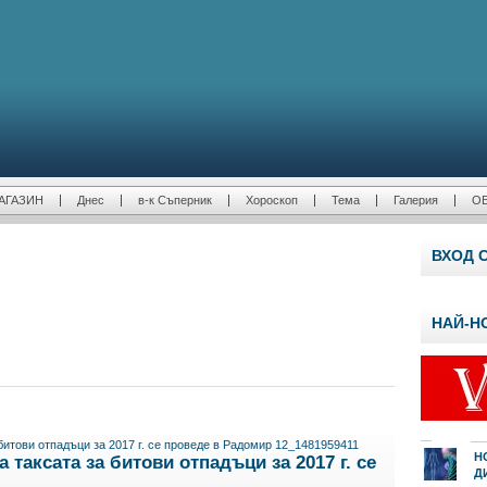
АГАЗИН
Днес
в-к Съперник
Хороскоп
Тема
Галерия
О
ВХОД 
НАЙ-Н
Н
таксата за битови отпадъци за 2017 г. се
Д