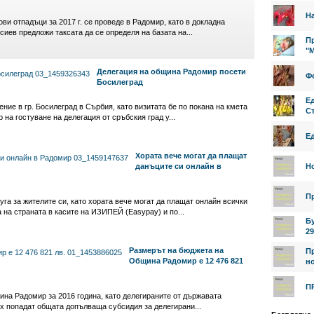
На
ви отпадъци за 2017 г. се проведе в Радомир, като в докладна
иев предложи таксата да се определя на базата на...
Пр
"
Делегация на община Радомир посети
Фе
Босилеград
Е
ие в гр. Босилеград в Сърбия, като визитата бе по покана на кмета
Ст
на гостуване на делегация от сръбския град у...
Е
Хората вече могат да плащат
данъците си онлайн в
Н
П
а за жителите си, като хората вече могат да плащат онлайн всички
а на страната в касите на ИЗИПЕЙ (Easypay) и по...
Б
29
Размерът на бюджета на
П
Община Радомир е 12 476 821
но
П
щина Радомир за 2016 година, като делегираните от държавата
тях попадат общата допълваща субсидия за делегирани...