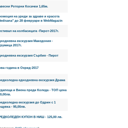
весни Роторни Косачки 1,65м.
омоция на уреди за здраве и красота
Medisana" до 28 февруари в WebMagazin
стивал на колбасицата -Пирот-2017г.
днодневна екскурзия Македония -
румица 2017г.
днодневна екскурзия Сърбия - Пирот
ова година в Охрид-2017
редколедна еднодневна екскурзия Драма
удапеща и Виена преди Коледа - ТОП цена
0,00лв.
редколедна екскурзия до Одрин с 1
щувка - 95,00лв.
РЕДКОЛЕДЕН КУПОН В НИШ - 125,00 лв.