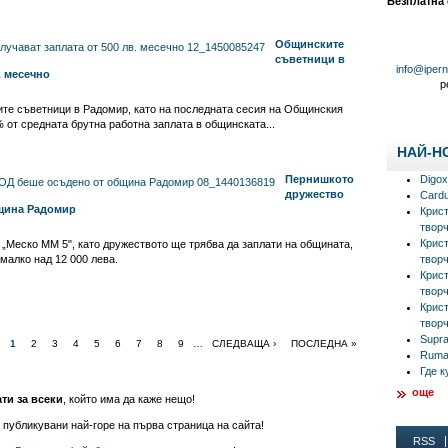
Безплатна
Общинските
съветници в
info@iper
. месечно
р
ите съветници в Радомир, като на последната сесия на Общинския
 от средната брутна работна заплата в общинската...
НАЙ-Н
Пернишкото
Digox
дружество
Cardu
щина Радомир
Крис
творч
Крис
Меско ММ 5", като дружеството ще трябва да заплати на общината,
малко над 12 000 лева.
творч
Крис
творч
Крис
творч
Supra
1
2
3
4
5
6
7
8
9
…
СЛЕДВАЩА ›
ПОСЛЕДНА »
Rumal
Где к
още
ати за всеки
, който има да каже нещо!
 публикувани най-горе на първа страница на сайта!