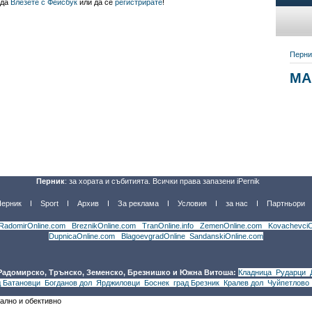
 да
Влезете с Фейсбук
или да се
регистрирате
!
Перник
: за хората и събитията. Всички права запазени iPernik
Перник
Sport
Архив
За реклама
Условия
за нас
Партньори
RadomirOnline.com
|
BreznikOnline.com
|
TranOnline.info
|
ZemenOnline.com
|
KovachevciO
DupnicaOnline.com
|
BlagoevgradOnline
|
SandanskiOnline.com
 Радомирско, Трънско, Земенско, Брезнишко и Южна Витоша:
Кладница
,
Рударци
,
д Батановци
,
Богданов дол
,
Ярджиловци
,
Боснек
,
град Брезник
,
Кралев дол
,
Чуйпетлово
уално и обективно