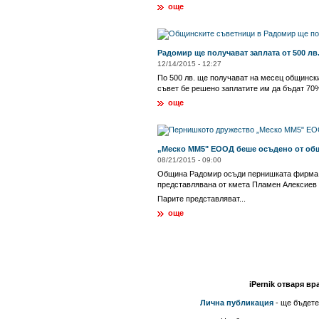
още
Радомир ще получават заплата от 500 лв
12/14/2015 - 12:27
По 500 лв. ще получават на месец общинск
съвет бе решено заплатите им да бъдат 70%
още
„Меско ММ5" ЕООД беше осъдено от об
08/21/2015 - 09:00
Община Радомир осъди пернишката фирма „
представлявана от кмета Пламен Алексиев 
Парите представляват...
още
iPernik отваря вр
Лична публикация
- ще бъдете