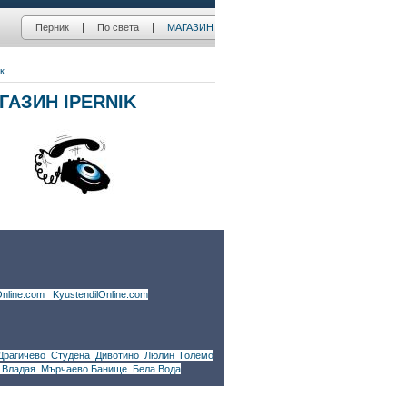
nline.com
|
KyustendilOnline.com
Драгичево
,
Студена
,
Дивотино
,
Люлин
,
Големо
,
Владая
,
Мърчаево
,
Банище
,
Бела Вода