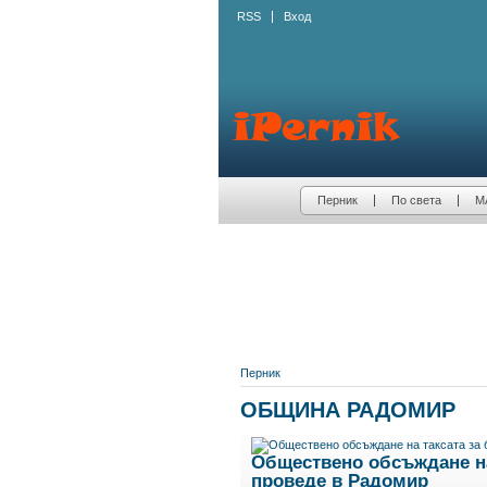
RSS
Вход
Перник
По света
М
Перник
ОБЩИНА РАДОМИР
Обществено обсъждане на 
проведе в Радомир