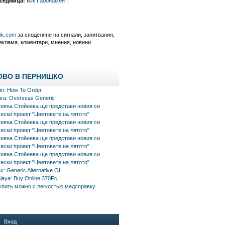
 седмица:
ВИП абонамент
!
nik.com
за споделяне на сигнали, запитвания,
еклама, коментари, мнения, новини.
ОВО В ПЕРНИШКО
in: How To Order
ra: Overseas Generic
тияна Стойнева ще представи новия си
ески проект "Цветовете на лятото"
тияна Стойнева ще представи новия си
ески проект "Цветовете на лятото"
тияна Стойнева ще представи новия си
ески проект "Цветовете на лятото"
тияна Стойнева ще представи новия си
ески проект "Цветовете на лятото"
x: Generic Alternative Of
aya: Buy Online 370Fc
упить можно с легкостью медсправку