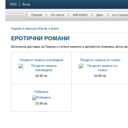
RSS
Вход
Перник
По света
МАГАЗИН
Днес
в-к Съпер
Перник
»
Магазин iPernik
»
Книги
ЕРОТИЧНИ РОМАНИ
Безплатна доставка за Перник и селата наоколо в дискретна опаковка лично до
Петдесет нюанса освободени
Петдесет нюанса по-тъмно
16.99 лв.
16.99 лв.
Робинята
15.99 лв.