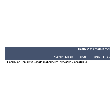
Перник
: за хората и съб
Новини Перник
Sport
Архив
За
Новини от Перник за хората и събитията, актуално и обективно