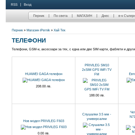
RSS
Вход
Перник
По света
МАГАЗИН
Днес
в-к Съпер
Перник
»
Магазин iPernik
»
Хай Тек
ТЕЛЕФОНИ
Телефони, GSM-и, аксесоари за тях, с една или две SIM карти, фаблети и други
PRIVILEG SM10
2xSIM GPS WiFi TV
HUAWEI GAGA телефон
Евт
FM
208.00 лв.
188.00 лв.
Че
Слушалки 3.5 мм -
N71
универсални
Нов модел PRIVILEG F603
0.00 лв.