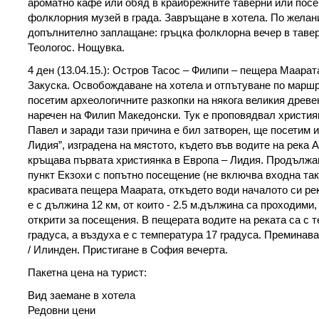
ароматно кафе или обяд в крайбрежните таверни или пос
фолклорния музей в града. Завръщане в хотела. По желан
допълнително заплащане: гръцка фолклорна вечер в тавер
Теологос. Нощувка.
4 ден (13.04.15.): Остров Тасос – Филипи – пещера Маара
Закуска. Освобождаване на хотела и отпътуване по маршр
посетим археологичните разкопки на някога великия древе
наречен на Филип Македонски. Тук е проповядвал христи
Павел и заради тази причина е бил затворен, ще посетим 
Лидия”, изградена на мястото, където във водите на река 
кръщава първата християнка в Европа – Лидия. Продължа
пункт Екзохи с попътно посещение (не включва входна так
красивата пещера Маарата, откъдето води началото си ре
е с дължина 12 км, от които - 2.5 м.дължина са проходими, 
открити за посещения. В пещерата водите на реката са с 
градуса, а въздуха е с температура 17 градуса. Преминав
/ Илинден. Пристигане в София вечерта.
Пакетна цена на турист:
Вид заемане в хотела
Редовни цени