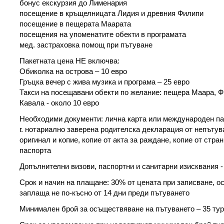
бонус екскурзия до Лименария
посещение в кръщелницата Лидия и древния Филипи
посещение в пещерата Маарата
посещения на упоменатите обекти в програмата
мед. застраховка помощ при пътуване
Пакетната цена НЕ включва:
Обиколка на острова – 10 евро
Гръцка вечер с жива музика и програма – 25 евро
Такси на посещавани обекти по желание: пещера Маара, Ф
Кавала - около 10 евро
Необходими документи: лична карта или международен пас
г. нотариално заверена родителска декларация от непътув
оригинал и копие, копие от акта за раждане, копие от стра
паспорта
Допълнителни визови, паспортни и санитарни изисквания -
Срок и начин на плащане: 30% от цената при записване, о
заплаща не по-късно от 14 дни преди пътуването
Минимален брой за осъществяване на пътуването – 35 ту