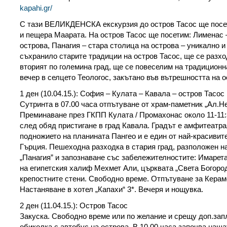
kapahi.gr/
С тази ВЕЛИКДЕНСКА екскурзия до остров Тасос ще посе
и пещера Маарата. На остров Тасос ще посетим: Лименас 
острова, Панагия – стара столица на острова – уникално 
съхранило старите традиции на остров Тасос, ще се разх
вторият по големина град, ще се повеселим на традицион
вечер в селцето Теологос, закътано във вътрешността на о
1 ден (10.04.15.): София – Кулата – Кавала – остров Тасос
Сутринта в 07.00 часа отпътуване от храм-паметник „Ал.Н
Преминаване през ГКПП Кулата / Промахонас около 11-11:
след обяд пристигане в град Кавала. Градът е амфитеатр
подножието на планината Пангео и е един от най-красивит
Гърция. Пешеходна разходка в стария град, разположен н
„Панагия” и запознаване със забележителностите: Имарета
на египетския халиф Мехмет Али, църквата „Света Богород
крепостните стени. Свободно време. Отпътуване за Керамо
Настаняване в хотел „Капахи“ 3*. Вечеря и нощувка.
2 ден (11.04.15.): Остров Тасос
Закуска. Свободно време или по желание и срещу доп.зап
обиколка с автобус на острова. В 10.00 часа започва наша