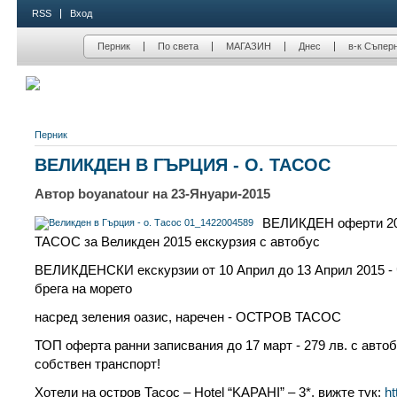
RSS
Вход
Перник
По света
МАГАЗИН
Днес
в-к Съпер
Перник
ВЕЛИКДЕН В ГЪРЦИЯ - О. ТАСОС
Автор boyanatour на 23-Януари-2015
ВЕЛИКДЕН оферти 201
ТАСОС за Великден 2015 екскурзия с автобус
ВЕЛИКДЕНСКИ екскурзии от 10 Април до 13 Април 2015 - ч
брега на морето
насред зеления оазис, наречен - ОСТРОВ ТАСОС
ТОП оферта ранни записвания до 17 март - 279 лв. с автоб
собствен транспорт!
Хотели на остров Тасос – Hotel “KAPAHI” – 3*, вижте тук:
ht