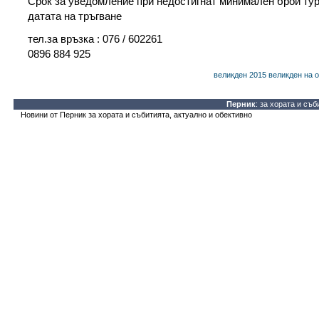
Срок за уведомление при недостигнат минимален брой тур
датата на тръгване
тел.за връзка : 076 / 602261
0896 884 925
великден 2015
великден на о
Перник
: за хората и съб
Новини от Перник за хората и събитията, актуално и обективно