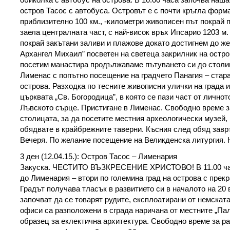
остров Тасос с автобуса. Островът е с почти кръгла форм
приблизително 100 км., -километри живописен път покрай 
заела централната част, с най-висок връх Ипсарио 1203 м
покрай закътани заливи и плажове докато достигнем до ж
Архангел Михаил” посветен на светеца закрилник на остро
посетим манастира продължаваме пътуването си до столи
Лименас с попътно посещение на градчето Панагия – стар
острова. Разходка по тесните живописни улички на града 
църквата „Св. Богородица”, в която се пази част от лично
Лъвското сърце. Пристигане в Лименас. Свободно време з
столицата, за да посетите местния археологически музей,
обядвате в крайбрежните таверни. Късния след обяд завр
Вечеря. По желание посещение на Великденска литургия.
3 ден (12.04.15.): Остров Тасос – Лименария
Закуска. ЧЕСТИТО ВЪЗКРЕСЕНИЕ ХРИСТОВО! В 11.00 ча
до Лименария – втори по големина град на острова с прек
Градът получава тласък в развитието си в началото на 20 в
започват да се товарят рудите, експлоатирани от немската
офиси са разположени в сграда наричана от местните „Пал
образец за еклектична архитектура. Свободно време за ра