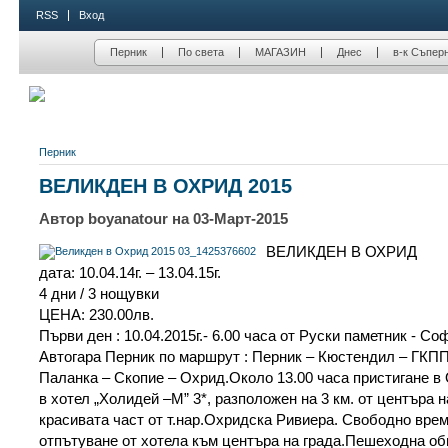
RSS
Вход
Перник
По света
МАГАЗИН
Днес
в-к Съпер
Перник
ВЕЛИКДЕН В ОХРИД 2015
Автор boyanatour на 03-Март-2015
ВЕЛИКДЕН В ОХРИД
дата: 10.04.14г. – 13.04.15г.
4 дни / 3 нощувки
ЦЕНА: 230.00лв.
Първи ден : 10.04.2015г.- 6.00 часа от Руски паметник - Соф
Автогара Перник по маршрут : Перник – Кюстендил – ГКП
Паланка – Скопие – Охрид.Около 13.00 часа пристигане в
в хотел „Холидей –М” 3*, разположен на 3 км. от центъра н
красивата част от т.нар.Охридска Ривиера. Свободно време
отпътуване от хотела към центъра на града.Пешеходна об