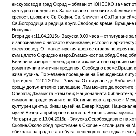
екскурзовод в град Охрид – обявен от ЮНЕСКО за част о
културно наследство. Запознаване с неговите забележите
крепост, църквите Св.София, Св.Климент и Св.Панталеймо
Св.Богородица и редица други.Свободно време. Връщане в
Нощувка.
Втори ден :11.04.2015г.- Закуска.9.00 часа – отпътуване за
и запознаване с неговото възникване, история и архитекту
екскурзовод. От манастирския двор се отваря невероятна
към цялото Охридско езеро.Възможност за обяд.След об
Билянини извори – легендарно и изключително красиво мяс
романтични и митични предания. Свободно време.Връщане 
жива музика. По желание посещение на Великденска литу
Трети ден : 12.04.2015г. - Закуска.Отпътуване до Албания /
срещу допълнително заплащане .Там можете да посетите :
Операта; Джамията Етем бей; Националната библиотека; 
символ на града; руините на Юстиниановата крепост; Ме
културен център, бивш музей на Енвер Ходжа; Националн
музей.Вечерта прибиране в хотела. Вечеря с жива музика.
Четвърти ден: 13.04.2015г. - Закуска.Освобождаване на хо
Скопие.Около обяд пристигане в Скопие – столицата на 
обиколка на града с автобуса, пешеходна разходка с екск