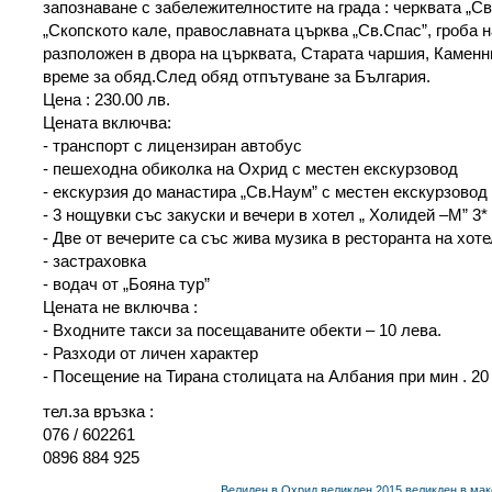
запознаване с забележителностите на града : черквата „С
„Скопското кале, православната църква „Св.Спас”, гроба н
разположен в двора на църквата, Старата чаршия, Камен
време за обяд.След обяд отпътуване за България.
Цена : 230.00 лв.
Цената включва:
- транспорт с лицензиран автобус
- пешеходна обиколка на Охрид с местен екскурзовод
- екскурзия до манастира „Св.Наум” с местен екскурзовод
- 3 нощувки със закуски и вечери в хотел „ Холидей –М” 3*
- Две от вечерите са със жива музика в ресторанта на хот
- застраховка
- водач от „Бояна тур”
Цената не включва :
- Входните такси за посещаваните обекти – 10 лева.
- Разходи от личен характер
- Посещение на Тирана столицата на Албания при мин . 20 
тел.за връзка :
076 / 602261
0896 884 925
Велиден в Охрид
великден 2015
великден в ма