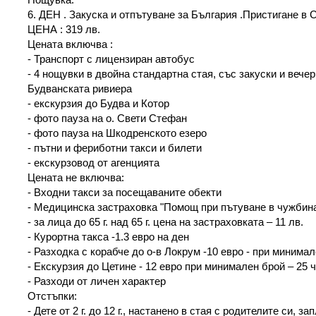
6. ДЕН . Закуска и отпътуване за България .Пристигане в 
ЦЕНА : 319 лв.
Цената включва :
- Транспорт с лицензиран автобус
- 4 нощувки в двойна стандартна стая, със закуски и вечер
Будванската ривиера
- екскурзия до Будва и Котор
- фото пауза на о. Свети Стефан
- фото пауза на Шкодренското езеро
- пътни и фериботни такси и билети
- екскурзовод от агенцията
Цената не включва:
- Входни такси за посещаваните обекти
- Медицинска застраховка "Помощ при пътуване в чужбина
- за лица до 65 г. над 65 г. цена на застраховката – 11 лв.
- Курортна такса -1.3 евро на ден
- Разходка с корабче до о-в Локрум -10 евро - при минимал
- Eкскурзия до Цетине - 12 евро при минимален брой – 25 
- Разходи от личен характер
Отстъпки:
- Дете от 2 г. до 12 г., настанено в стая с родителите си, з