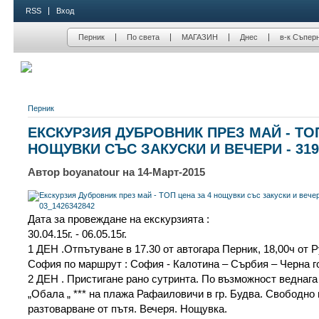
RSS
Вход
Перник
По света
МАГАЗИН
Днес
в-к Съпер
Перник
ЕКСКУРЗИЯ ДУБРОВНИК ПРЕЗ МАЙ - ТОП
НОЩУВКИ СЪС ЗАКУСКИ И ВЕЧЕРИ - 319
Автор boyanatour на 14-Март-2015
Дата за провеждане на екскурзията :
30.04.15г. - 06.05.15г.
1 ДЕН .Отпътуване в 17.30 от автогара Перник, 18,00ч от 
София по маршрут : София - Калотина – Сърбия – Черна г
2 ДЕН . Пристигане рано сутринта. По възможност веднага
„Обала „ *** на плажа Рафаиловичи в гр. Будва. Свободно 
разтоварване от пътя. Вечеря. Нощувка.