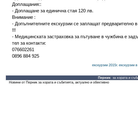
Доплащания::
- Доплащане за единична стая 120 лв.
Внимание :
- Допълнителните екскурзии се заплащат предварително в
!!!
- Медицинската застраховка за пътуване в чужбина е задъл
тел за контакти:
076602261
0896 884 925
екскурзии 2015г.
екскурзии в
Перник
: за хората и съб
Новини от Перник за хората и събитията, актуално и обективно