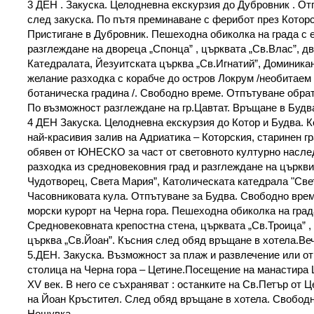
3 ДЕН . Закуска. Целодневна екскурзия до Дубровник . От
след закуска. По пътя преминаване с ферибот през Которс
Пристигане в Дубровник. Пешеходна обиколка на града с 
разглеждане на двореца „Спонца” , църквата „Св.Влас”, д
Катедралата, Йезуитската църква „Св.Игнатий”, Доминика
желание разходка с корабче до остров Локрум /необитаем 
ботаническа градина /. Свободно време. Отпътуване обра
По възможност разглеждане на гр.Цавтат. Връщане в Будв
4 ДЕН Закуска. Целодневна екскурзия до Котор и Будва. К
най-красивия залив на Адриатика – Которския, старинен гр
обявен от ЮНЕСКО за част от световното културно насл
разходка из средновековния град и разглеждане на църкв
Чудотворец, Света Мария”, Католическата катедрала "Све
Часовниковата кула. Отпътуване за Будва. Свободно врем
морски курорт на Черна гора. Пешеходна обиколка на град
Средновековната крепостна стена, църквата „Св.Троица” ,
църква „Св.Йоан”. Късния след обяд връщане в хотела.Ве
5.ДЕН. Закуска. Възможност за плаж и развлечение или от
столица на Черна гора – Цетине.Посещение на манастира 
XV век. В него се съхраняват : останките на Св.Петър от Ц
на Йоан Кръстител. След обяд връщане в хотела. Свободн
Нощувка.