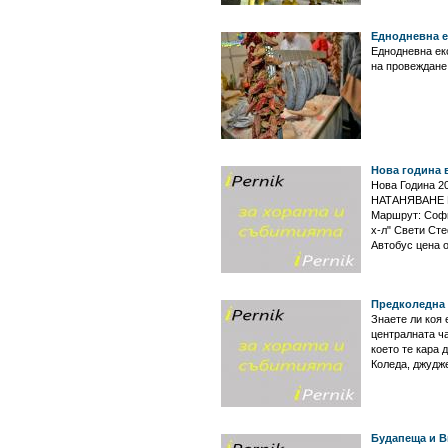
Еднодневна е
Еднодневна ек
на провеждане 
Нова година 
Нова Година 20
НАТАНЯВАНЕ 
Маршрут: София
х-л" Свети Сте
Автобус цена о
Предколедна 
Знаете ли коя 
централната ч
което те кара
Коледа, джудже
Будапеща и В