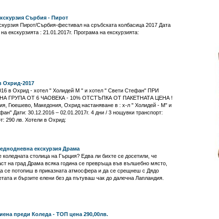
кскурзия Сърбия - Пирот
скурзия Пирот/Сърбия-фестивал на сръбската колбасица 2017 Дата
на екскурзията : 21.01.2017г. Програма на екскурзията:
в Охрид-2017
16 в Охрид - хотел " Холидей М " и хотел " Свети Стефан" ПРИ
НА ГРУПА ОТ 6 ЧАОВЕКА - 10% ОТСТЪПКА ОТ ПАКЕТНАТА ЦЕНА !
, Гюешево, Македония, Охрид настаняване в : х-л " Холидей - М" и
фан" Дати: 30.12.2016 – 02.01.2017г. 4 дни / 3 нощувки транспорт:
т: 290 лв. Хотели в Охрид:
еднодневна екскурзия Драма
е коледната столица на Гърция? Едва ли бихте се досетили, че
аст на град Драма всяка година се превръща във вълшебно място,
 да се потопиш в приказната атмосфера и да се срещнеш с Дядо
тата и бързите елени без да пътуваш чак до далечна Лапландия.
иена преди Коледа - ТОП цена 290,00лв.