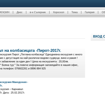
АГАЗИН
Днес
в-к Съперник
Хороскоп
Тема
Галерия
О
ВХОД 
л на колбасицата -Пирот-2017г.
кскурзия Пирот „Пеглана колбасица” Еднодневна екскурзия с много
ие с дегустация на най-различни видове суджуци, вино и ракия !
 забавление за един ден ! Цена на екскурзията : 20,00лв.
" Бояна тур " За повече информация заповядайте в нашия офис,
на телефон: 076602261 и 0896 884 925
кскурзия Македония -
г.
скурзия – Карнавал
. Дата : 25.02.2017г.