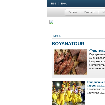
RSS
Вход
Перник
По света
М
Перник
BOYANATOUR
Фестива
Еднодневна е
смях и весел
Направете си
Организатор 
или звънете 
Еднодневна е
Струмица 2017
Еднодневна ек
Струмица /2017г