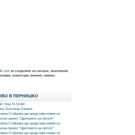
nik.com
за споделяне на сигнали, запитвания,
еклама, коментари, мнения, новини.
ОВО В ПЕРНИШКО
in: How To Order
ra: Overseas Generic
тияна Стойнева ще представи новия си
ески проект "Цветовете на лятото"
тияна Стойнева ще представи новия си
ески проект "Цветовете на лятото"
тияна Стойнева ще представи новия си