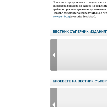
Проектните предложение се подават съглас
финансова подкрепа на адреса на общината: 
Крайният срок за подаване на проектните пр
Пакетът документи за кандидатстване е пу
www.pernik.bg
javascript:SendMsg();
ВЕСТНИК СЪПЕРНИК ИЗДАНИЯТ
БРОЕВЕТЕ НА ВЕСТНИК СЪПЕР