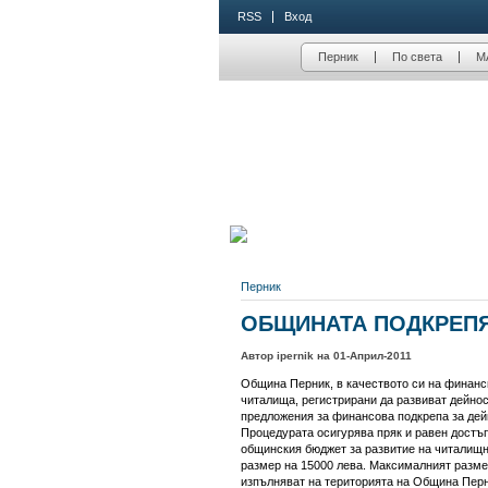
RSS
Вход
Перник
По света
М
Перник
ОБЩИНАТА ПОДКРЕПЯ
Автор ipernik на 01-Април-2011
Община Перник, в качеството си на финанс
читалища, регистрирани да развиват дейнос
предложения за финансова подкрепа за дей
Процедурата осигурява пряк и равен достъп
общинския бюджет за развитие на читалищна
размер на 15000 лева. Максималният размер
изпълняват на територията на Община Перн