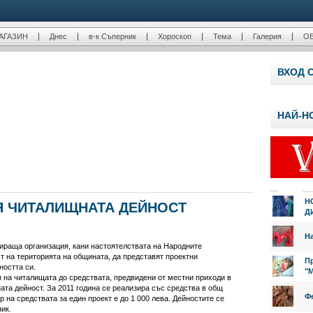
АГАЗИН
Днес
в-к Съперник
Хороскоп
Тема
Галерия
О
ВХОД 
НАЙ-Н
Н
 ЧИТАЛИЩНАТА ДЕЙНОСТ
Д
На
ираща организация, кани настоятелствата на Народните
т на територията на общината, да представят проектни
Пр
ността си.
"
 на читалищата до средствата, предвидени от местни приходи в
та дейност. За 2011 година се реализира със средства в общ
Фе
 на средствата за един проект е до 1 000 лева. Дейностите се
ик.