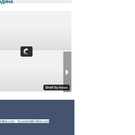
ГОДИНА
nline.com
|
KyustendilOnline.com