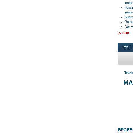
творч
Крис
творч
Supra
Rumal
Где к
още
БРОЕВ