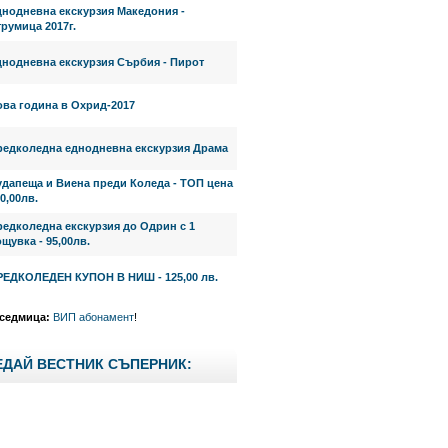
днодневна екскурзия Македония -
румица 2017г.
днодневна екскурзия Сърбия - Пирот
ова година в Охрид-2017
редколедна еднодневна екскурзия Драма
удапеща и Виена преди Коледа - ТОП цена
0,00лв.
редколедна екскурзия до Одрин с 1
щувка - 95,00лв.
РЕДКОЛЕДЕН КУПОН В НИШ - 125,00 лв.
 седмица:
ВИП абонамент
!
ЕДАЙ ВЕСТНИК СЪПЕРНИК: