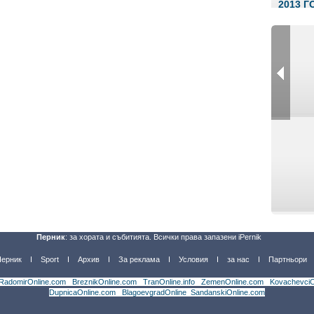
2013 
Перник
: за хората и събитията. Всички права запазени iPernik
Перник
Sport
Архив
За реклама
Условия
за нас
Партньори
RadomirOnline.com
|
BreznikOnline.com
|
TranOnline.info
|
ZemenOnline.com
|
KovachevciO
DupnicaOnline.com
|
BlagoevgradOnline
|
SandanskiOnline.com