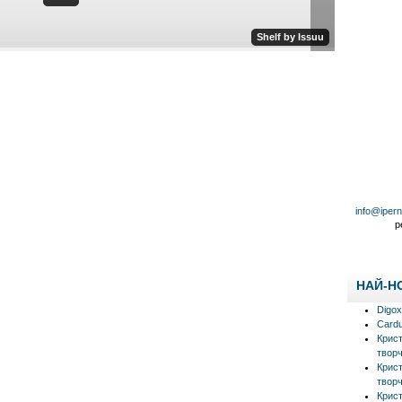
info@iper
р
НАЙ-Н
Digox
Cardu
Крис
творч
Крис
творч
Крис