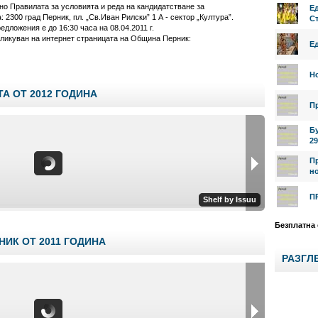
но Правилата за условията и реда на кандидатстване за
Е
2300 град Перник, пл. „Св.Иван Рилски” 1 А - сектор „Култура”.
Ст
едложения е до 16:30 часа на 08.04.2011 г.
бликуван на интернет страницата на Община Перник:
Е
Н
А ОТ 2012 ГОДИНА
П
Б
29
П
но
П
Безплатна
НИК ОТ 2011 ГОДИНА
РАЗГЛ