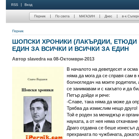
RSS
Вход
Перник
По света
МАГАЗИН
Днес
в-к Съпер
Перник
ШОПСКИ ХРОНИКИ (ЛАКЪРДИИ, ЕТЮДИ 
ЕДИН ЗА ВСИЧКИ И ВСИЧКИ ЗА ЕДИН
Автор slavedra на 08-Октомври-2013
В началото на деветдесет и осма 
няма да мога да се справя сам в 
болногледач на моите родители, 
се занимавам и с какъвто и да би
Петър дойде и рече:
-Славе, така няма да може да оп
Трябва да измислим нещо друго!
Той е роден за мениджър и органи
науката, а от нея няма откачване
Драго отдавна се беше изнесъл д
прехраната по чужбината, докат