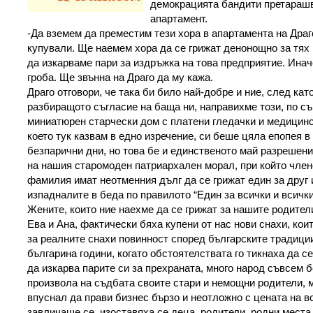
демокрацията бандити претараш
апартамент.
-Да вземем да преместим тези хора в апартамента на Драго,
купували. Ще наемем хора да се грижат денонощно за тях
да изкарваме пари за издръжка на това предприятие. Инач
гроба. Ще звънна на Драго да му кажа.
Драго отговори, че така би било най-добре и ние, след кат
разбиращото съгласие на баща ни, направихме този, по с
миниатюрен старчески дом с платени гледачки и медицинс
което тук казвам в едно изречение, си беше цяла епопея в
безпарични дни, но това бе и единственото май разрешение
на нашия старомоден патриархален морал, при който член
фамилия имат неотменния дълг да се грижат един за друг 
изпадналите в беда по правилото “Един за всички и всички 
Жените, които ние наехме да се грижат за нашите родител
Ева и Ана, фактически бяха купени от нас нови снахи, кои
за реалните снахи повинност според българските традиции
българина години, когато обстоятелствата го тикнаха да се
да изкарва парите си за прехраната, много народ съвсем б
произвола на съдбата своите стари и немощни родители, м
впуснал да прави бизнес бързо и неотложно с цената на в
завличаше се, изоставяха се деца, родители, родни места 