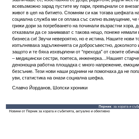
всевъзможно зарад пустите му пари, превърнали се внезап
живот в цел на битието. Спомням си как тогава шефката н
социална служба ми се оплака със силно възмущение, че 
грижи дори за погребването на починали възрастни хора, д
отказвали да се занимават с такова нещо, понеже нямали 
бизнеса си! Звучи невероятно, но е истина. Нашите нови т
изпълняваха задълженията си добросъвестно, доколкото 
защото и те бяха изхвърлени от “прехода” от своите обич
– медицински сестри, поетеса, инженерка…Нашият старч
денонощна работна площадка с много напрежение, емоции
безсъние. Тези нови наши роднини ни помогнаха да не поп
уви, статистика на онази социална шефка.
Славчо Йорданов, Шопски хроники
Перник
: за хората и съб
Новини от Перник за хората и събитията, актуално и обективно