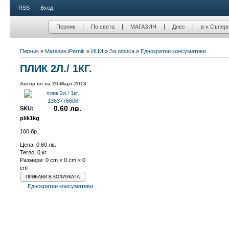
RSS
Вход
Перник
По света
МАГАЗИН
Днес
в-к Съпер
Перник
»
Магазин iPernik
»
ИЦИ
»
За офиса
»
Еднократни консумативи
ПЛИК 2Л./ 1КГ.
Автор ici на 20-Март-2013
0.60 лв.
SKU:
plik1kg
100 бр.
Цена:
0.60 лв.
Тегло: 0 кг
Размери: 0 cm × 0 cm × 0
cm
Еднократни консумативи