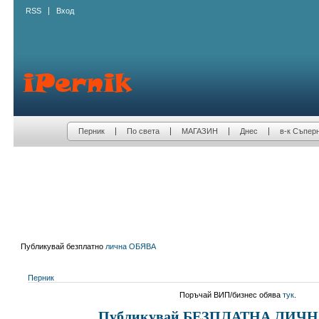
RSS
Вход
Перник
По света
МАГАЗИН
Днес
в-к Съпер
Публикувай безплатно
лична ОБЯВА
Перник
Поръчай ВИП/бизнес обява
тук
.
Публикувай БЕЗПЛАТНА ЛИЧНА