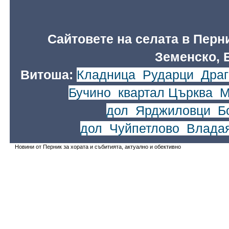
Сайтовете на селата в Перн
Земенско, 
Витоша:
Кладница
,
Рударци
,
Драг
Бучино
,
квартал Църква
,
М
дол
,
Ярджиловци
,
Б
дол
,
Чуйпетлово
,
Влада
Новини от Перник за хората и събитията, актуално и обективно