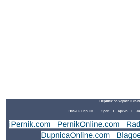
Перник
: за хората и съб
Новини Перник
Sport
Архив
За
iPernik.com
|
PernikOnline.com
|
Rad
DupnicaOnline.com
|
Blago