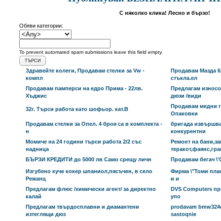
С няколко клика! Лесно и бързо!
Обяви категории:
To prevent automated spam submissions leave this field empty.
Здравейте колеги, Продавам стелки за Vw -
Продавам Мазда 6
компл
стъкла.ел
Продавам памперси на едро Прима - 22лв.
Предлагам износ
Хъджис
дюзи /види
Продавам медни г
32г. Търси работа като шофьор. кат.B
Опаковки
Продавам стелки за Опел. 4 броя са в комплекта -
бригада извършва
н
конкурентни
Момиче на 24 години търси работа 2/2 със
Ремонт на бани,за
надница
теракот,фаянс,гра
БЪРЗИ КРЕДИТИ до 5000 лв Само срещу личн
Продавам бегач \'C
Изгубено куче кокер шпаниол,пясъчен, в село
Фирма \"Томи плас
Режанц
и и
Предлагам флюс /химически агент/ за директно
DVS Computers пр
калай
упо
Предлагам твърдосплавни и диамантени
prodavam bmw324d,
изтеглящи дюз
sastoqnie