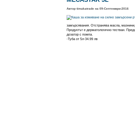
Автор timakatrade на 09-Септември-2016
замърсявания. Отстранява масла, мазнини,
Продуктът е дерматологично тестван. Предл
дозатор с помпа.
-Туба от 5л-34.99 лв