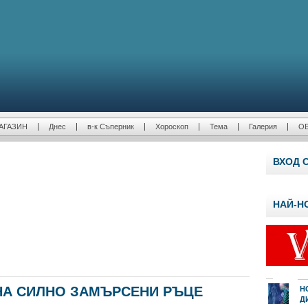
АГАЗИН
Днес
в-к Съперник
Хороскоп
Тема
Галерия
О
ВХОД 
НАЙ-Н
НА СИЛНО ЗАМЪРСЕНИ РЪЦЕ
Н
Д