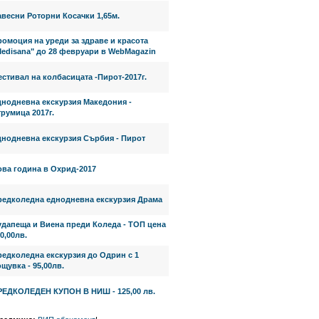
весни Роторни Косачки 1,65м.
омоция на уреди за здраве и красота
Medisana" до 28 февруари в WebMagazin
стивал на колбасицата -Пирот-2017г.
днодневна екскурзия Македония -
румица 2017г.
днодневна екскурзия Сърбия - Пирот
ова година в Охрид-2017
редколедна еднодневна екскурзия Драма
удапеща и Виена преди Коледа - ТОП цена
0,00лв.
редколедна екскурзия до Одрин с 1
щувка - 95,00лв.
РЕДКОЛЕДЕН КУПОН В НИШ - 125,00 лв.