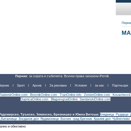
Перник
: за хората и събитията. Всички права запазени iPernik
Перник
Sport
Архив
За реклама
Условия
за нас
Партньори
RadomirOnline.com
|
BreznikOnline.com
|
TranOnline.info
|
ZemenOnline.com
|
KovachevciO
DupnicaOnline.com
|
BlagoevgradOnline
|
SandanskiOnline.com
 Радомирско, Трънско, Земенско, Брезнишко и Южна Витоша:
Кладница
,
Рударци
,
д Батановци
,
Богданов дол
,
Ярджиловци
,
Боснек
,
град Брезник
,
Кралев дол
,
Чуйпетлово
уално и обективно