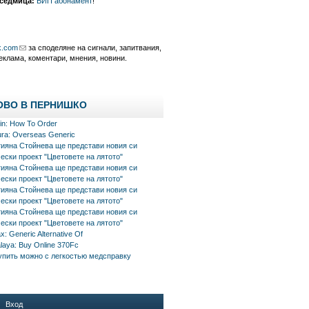
 седмица:
ВИП абонамент
!
k.com
за споделяне на сигнали, запитвания,
еклама, коментари, мнения, новини.
ОВО В ПЕРНИШКО
in: How To Order
ra: Overseas Generic
тияна Стойнева ще представи новия си
ески проект "Цветовете на лятото"
тияна Стойнева ще представи новия си
ески проект "Цветовете на лятото"
тияна Стойнева ще представи новия си
ески проект "Цветовете на лятото"
тияна Стойнева ще представи новия си
ески проект "Цветовете на лятото"
x: Generic Alternative Of
aya: Buy Online 370Fc
упить можно с легкостью медсправку