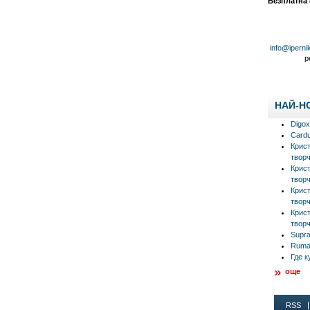
Безплатна
info@iperni
р
НАЙ-Н
Digox
Cardu
Крис
творч
Крис
творч
Крис
творч
Крис
творч
Supra
Rumal
Где к
още