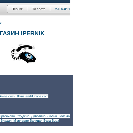
nline.com
|
KyustendilOnline.com
Драгичево
,
Студена
,
Дивотино
,
Люлин
,
Големо
,
Владая
,
Мърчаево
,
Банище
,
Бела Вода