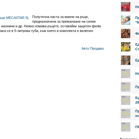
На
Полутечна паста за миене на ръце,
Пр
предназначена за премахване на силни
"
 мазнини и др. Нежно измива ръцете, оставяйки защитен филм.
ага се в 5-литрова туба, към която в комплекта е включен
Фе
Е
Авто
Продава
Ст
Е
Н
П
Б
29
П
но
П