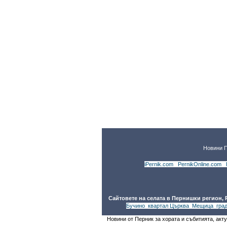
Новини 
iPernik.com
|
PernikOnline.com
|
Сайтовете на селата в Пернишки регион,
Бучино
,
квартал Църква
,
Мещица
,
гра
Новини от Перник за хората и събитията, акт