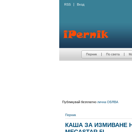
RSS
Вход
Перник
По света
М
Публикувай безплатно
лична ОБЯВА
Перник
КАША ЗА ИЗМИВАНЕ 
MECASTAR 5L