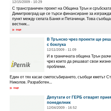
12/15/2009 - 10:29
С трансграничен проект на Община Трън и сръбскат
Димитровград ще се търси финансиране за изгражда
пункт между селата Банкя и Петачинци. Това съобща
вестник...
още
В Трънско чрез проекти ще ре
с боклука
12/11/2009 - 11:09
И в граничната община Трън разчи
чрез които да решават свои жизн
проблеми.
Един от тях касае сметосъбирането, съобщи кметът С
Николов. Разработен...
още
Депутати от ГЕРБ отварят прие
понеделник
12/04/2009 - 16:52