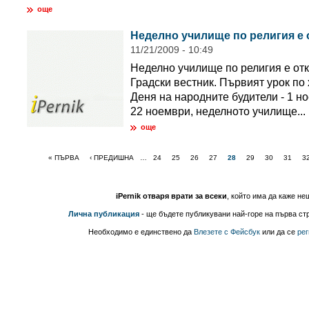
още
Неделно училище по религия е 
11/21/2009 - 10:49
Неделно училище по религия е от
Градски вестник. Първият урок по 
Деня на народните будители - 1 но
22 ноември, неделното училище...
още
« ПЪРВА
‹ ПРЕДИШНА
…
24
25
26
27
28
29
30
31
3
iPernik отваря врати за всеки
, който има да каже не
Лична публикация
- ще бъдете публикувани най-горе на първа стр
Необходимо е единствено да
Влезете с Фейсбук
или да се
рег