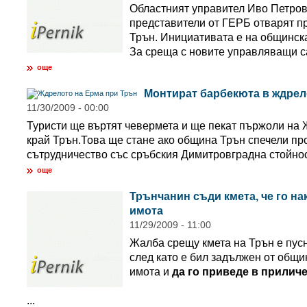
Областният управител Иво Петров
представители от ГЕРБ отварят п
Трън. Инициативата е на общинск
За среща с новите управляващи са
още
Монтират барбекюта в ждрел
11/30/2009 - 00:00
Туристи ще въртят чевермета и ще пекат пържоли на
край Трън.Това ще стане ако община Трън спечели пр
сътрудничество със сръбския Димитровградна стойност
още
Трънчанин съди кмета, че го на
имота
11/29/2009 - 11:00
Жалба срещу кмета на Трън е пусн
след като е бил задължен от общи
имота и
да го приведе в прилич
...