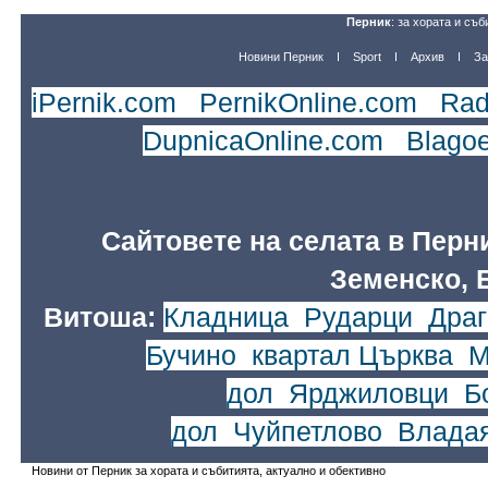
Перник
: за хората и съб
Новини Перник
Sport
Архив
За
iPernik.com
|
PernikOnline.com
|
Rad
DupnicaOnline.com
|
Blago
Сайтовете на селата в Перн
Земенско, 
Витоша:
Кладница
,
Рударци
,
Драг
Бучино
,
квартал Църква
,
М
дол
,
Ярджиловци
,
Б
дол
,
Чуйпетлово
,
Влада
Новини от Перник за хората и събитията, актуално и обективно