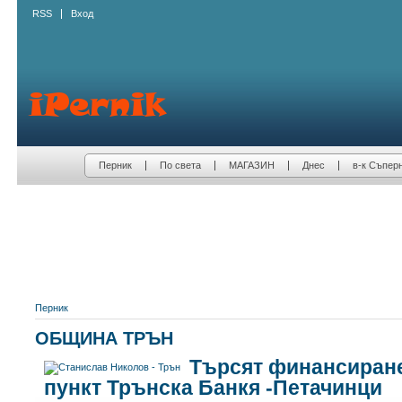
RSS
Вход
Перник
По света
МАГАЗИН
Днес
в-к Съпер
Перник
ОБЩИНА ТРЪН
Търсят финансиране
пункт Трънска Банкя -Петачинци