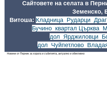
Сайтовете на селата в Перн
Земенско, 
Витоша:
Кладница
,
Рударци
,
Драг
Бучино
,
квартал Църква
,
М
дол
,
Ярджиловци
,
Б
дол
,
Чуйпетлово
,
Влада
Новини от Перник за хората и събитията, актуално и обективно