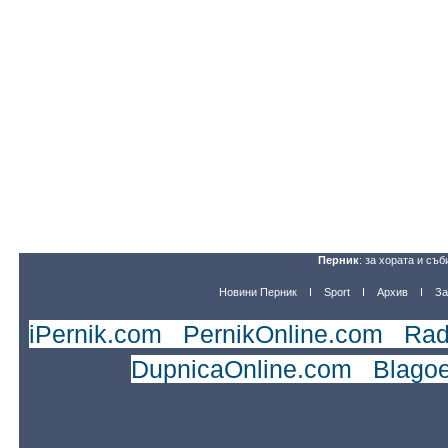
Перник
: за хората и съб
Новини Перник
Sport
Архив
За
iPernik.com
|
PernikOnline.com
|
Rad
DupnicaOnline.com
|
Blago