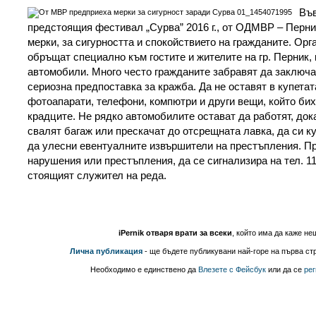
Във
предстоящия фестивал „Сурва” 2016 г., от ОДМВР – Перни
мерки, за сигурността и спокойствието на гражданите. Орг
обръщат специално към гостите и жителите на гр. Перник, 
автомобили. Много често гражданите забравят да заключат
сериозна предпоставка за кражба. Да не оставят в купетат
фотоапарати, телефони, компютри и други вещи, който би
крадците. Не рядко автомобилите остават да работят, док
свалят багаж или прескачат до отсрещната лавка, да си к
да улесни евентуалните извършители на престъпления. П
нарушения или престъпления, да се сигнализира на тел. 11
стоящият служител на реда.
iPernik отваря врати за всеки
, който има да каже не
Лична публикация
- ще бъдете публикувани най-горе на първа стр
Необходимо е единствено да
Влезете с Фейсбук
или да се
рег