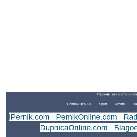
Перник
: за хората и съб
Новини Перник
Sport
Архив
За
iPernik.com
|
PernikOnline.com
|
Rad
DupnicaOnline.com
|
Blago