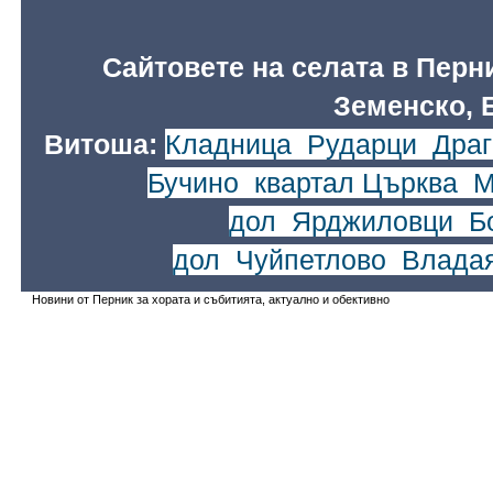
Сайтовете на селата в Перн
Земенско, 
Витоша:
Кладница
,
Рударци
,
Драг
Бучино
,
квартал Църква
,
М
дол
,
Ярджиловци
,
Б
дол
,
Чуйпетлово
,
Влада
Новини от Перник за хората и събитията, актуално и обективно