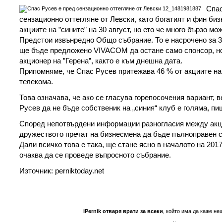
Спас
сензационно оттегляне от Левски, като богатият и фин би
акциите на ”сините” на 30 август, но ето че много бързо мо
Предстои извънредно Общо събрание. То е насрочено за 3
ще бъде предложено VIVACOM да остане само спонсор, но
акционер на ”Герена”, както е към днешна дата.
Припомняме, че Спас Русев притежава 46 % от акциите на
телекома.
Това означава, че ако се гласува горепосочения вариант, 
Русев да не бъде собственик на „синия“ клуб е голяма, пи
Според непотвърдени информации разногласия между акц
дружеството пречат на бизнесмена да бъде пълноправен с
Дали всичко това е така, ще стане ясно в началото на 2017
очаква да се проведе въпросното събрание.
Източник: perniktoday.net
iPernik отваря врати за всеки
, който има да каже не