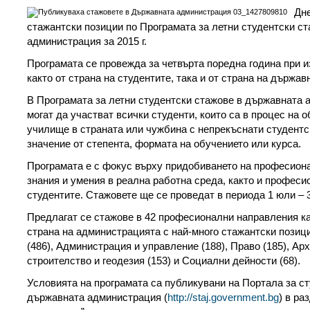
Дн
стажантски позиции по Програмата за летни студентски с
администрация за 2015 г.
Програмата се провежда за четвърта поредна година при 
както от страна на студентите, така и от страна на държа
В Програмата за летни студентски стажове в държавната а
могат да участват всички студенти, които са в процес на 
училище в страната или чужбина с непрекъснати студентс
значение от степента, формата на обучението или курса.
Програмата е с фокус върху придобиването на професиона
знания и умения в реална работна среда, както и професи
студентите. Стажовете ще се проведат в периода 1 юли – 3
Предлагат се стажове в 42 професионални направления ка
страна на администрацията с най-много стажантски позиц
(486), Администрация и управление (188), Право (185), Ар
строителство и геодезия (153) и Социални дейности (68).
Условията на програмата са публикувани на Портала за с
държавната администрация (
http://staj.government.bg
) в ра