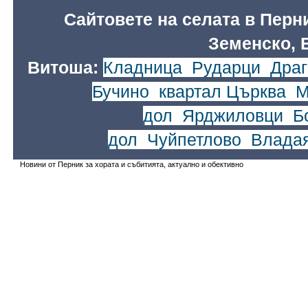
Сайтовете на селата в Перн
Земенско, 
Витоша:
Кладница
,
Рударци
,
Драг
Бучино
,
квартал Църква
,
М
дол
,
Ярджиловци
,
Б
дол
,
Чуйпетлово
,
Влада
Новини от Перник за хората и събитията, актуално и обективно