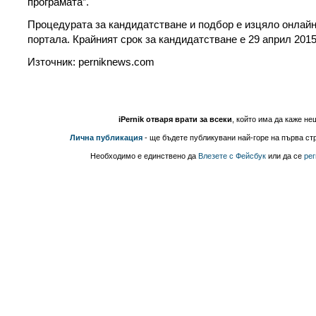
програмата”.
Процедурата за кандидатстване и подбор е изцяло онлайн
портала. Крайният срок за кандидатстване е 29 април 2015 
Източник: perniknews.com
iPernik отваря врати за всеки
, който има да каже не
Лична публикация
- ще бъдете публикувани най-горе на първа стр
Необходимо е единствено да
Влезете с Фейсбук
или да се
рег