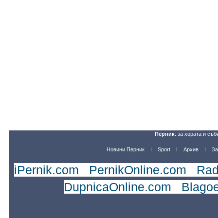
Перник
: за хората и съб
Новини Перник
Sport
Архив
За
iPernik.com
|
PernikOnline.com
|
Rad
DupnicaOnline.com
|
Blago