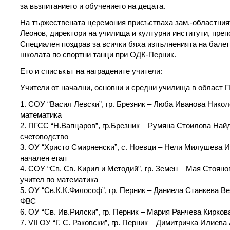
за възпитанието и обучението на децата.
На тържествената церемония присъстваха зам.-областния
Леонов, директори на училища и културни институти, преп
Специален поздрав за всички бяха изпълненията на балетн
школата по спортни танци при ОДК-Перник.
Ето и списъкът на наградените учители:
Учители от начални, основни и средни училища в област 
1. СОУ “Васил Левски”, гр. Брезник – Люба Иванова Николо
математика
2. ПГСС “Н.Вапцаров”, гр.Брезник – Румяна Стоилова Найд
счетоводство
3. ОУ “Христо Смирненски”, с. Ноевци – Нели Милушева Ив
начален етап
4. СОУ “Св. Св. Кирил и Методий”, гр. Земен – Мая Стояно
учител по математика
5. ОУ “Св.К.К.Философ”, гр. Перник – Даниела Станкева Ве
ФВС
6. ОУ “Св. Ив.Рилски”, гр. Перник – Мария Ранчева Киркова
7. VІІ ОУ “Г. С. Раковски”, гр. Перник – Димитричка Илиева 