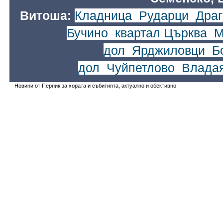
Витоша:
Кладница
,
Рударци
,
Драг
Бучино
,
квартал Църква
,
М
дол
,
Ярджиловци
,
Б
дол
,
Чуйпетлово
,
Влада
Новини от Перник за хората и събитията, актуално и обективно