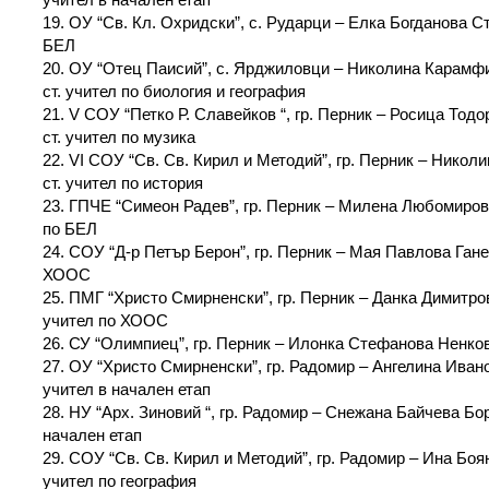
19. ОУ “Св. Кл. Охридски”, с. Рударци – Елка Богданова С
БЕЛ
20. ОУ “Отец Паисий”, с. Ярджиловци – Николина Карам
ст. учител по биология и география
21. V СОУ “Петко Р. Славейков “, гр. Перник – Росица Тод
ст. учител по музика
22. VІ СОУ “Св. Св. Кирил и Методий”, гр. Перник – Никол
ст. учител по история
23. ГПЧЕ “Симеон Радев”, гр. Перник – Милена Любомиров
по БЕЛ
24. СОУ “Д-р Петър Берон”, гр. Перник – Мая Павлова Ганев
ХООС
25. ПМГ “Христо Смирненски”, гр. Перник – Данка Димитро
учител по ХООС
26. СУ “Олимпиец”, гр. Перник – Илонка Стефанова Ненков
27. ОУ “Христо Смирненски”, гр. Радомир – Ангелина Иван
учител в начален етап
28. НУ “Арх. Зиновий “, гр. Радомир – Снежана Байчева Бор
начален етап
29. СОУ “Св. Св. Кирил и Методий”, гр. Радомир – Ина Боя
учител по география