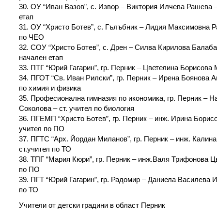
30. ОУ “Иван Вазов”, с. Извор – Виктория Илчева Рашева –
етап
31. ОУ “Христо Ботев”, с. Гълъбник – Лидия Максимовна Ра
по ЧЕО
32. СОУ “Христо Ботев”, с. Дрен – Силва Кирилова Балабан
начален етап
33. ПТГ “Юрий Гагарин”, гр. Перник – Цветелина Борисова 
34. ПГОТ “Св. Иван Рилски”, гр. Перник – Ирена Боянова А
по химия и физика
35. Професионална гимназия по икономика, гр. Перник – 
Соколова – ст. учител по биология
36. ПГЕМП “Христо Ботев”, гр. Перник – инж. Ирина Борисо
учител по ПО
37. ПГТС “Арх. Йордан Миланов”, гр. Перник – инж. Кали
ст.учител по ТО
38. ТПГ “Мария Кюри”, гр. Перник – инж.Валя Трифонова Цв
по ПО
39. ПГТ “Юрий Гагарин”, гр. Радомир – Даниела Василева 
по ТО
Учители от детски градини в област Перник