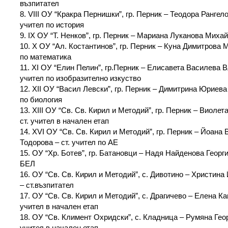
възпитател
8. VІІІ ОУ “Кракра Пернишки”, гр. Перник – Теодора Ранге
учител по история
9. ІХ ОУ “Т. Ненков”, гр. Перник – Мариана Луканова Михай
10. Х ОУ “Ал. Костантинов”, гр. Перник – Куна Димитрова 
по математика
11. ХІ ОУ “Елин Пелин”, гр.Перник – Елисавета Василева В
учител по изобразително изкуство
12. ХІІ ОУ “Васил Левски”, гр. Перник – Димитрина Юриев
по биология
13. ХІІІ ОУ “Св. Св. Кирил и Методий”, гр. Перник – Виоле
ст. учител в начален етап
14. ХVІ ОУ “Св. Св. Кирил и Методий”, гр. Перник – Йоана
Тодорова – ст. учител по АЕ
15. ОУ “Хр. Ботев”, гр. Батановци – Надя Найденова Георги
БЕЛ
16. ОУ “Св. Св. Кирил и Методий”, с. Дивотино – Христин
– ст.възпитател
17. ОУ “Св. Св. Кирил и Методий”, с. Драгичево – Елена 
учител в начален етап
18. ОУ “Св. Климент Охридски”, с. Кладница – Румяна Гео
учител в начален етап