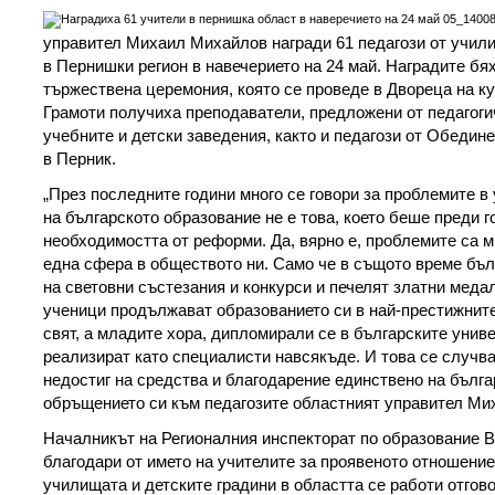
управител Михаил Михайлов награди 61 педагози от учили
в Пернишки регион в навечерието на 24 май. Наградите бя
тържествена церемония, която се проведе в Двореца на ку
Грамоти получиха преподаватели, предложени от педагоги
учебните и детски заведения, както и педагози от Обедин
в Перник.
„През последните години много се говори за проблемите в
на българското образование не е това, което беше преди г
необходимостта от реформи. Да, вярно е, проблемите са мн
една сфера в обществото ни. Само че в същото време бъл
на световни състезания и конкурси и печелят златни меда
ученици продължават образованието си в най-престижните
свят, а младите хора, дипломирали се в българските униве
реализират като специалисти навсякъде. И това се случва
недостиг на средства и благодарение единствено на българ
обръщението си към педагозите областният управител Ми
Началникът на Регионалния инспекторат по образование 
благодари от името на учителите за проявеното отношение 
училищата и детските градини в областта се работи отго