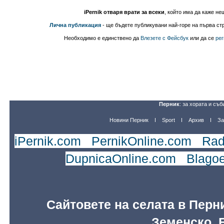
iPernik отваря врати за всеки
, който има да каже не
Лична публикация
- ще бъдете публикувани най-горе на първа стр
Необходимо е единствено да
Влезете с Фейсбук
или да се
рег
Перник
: за хората и съб
Новини Перник
Sport
Архив
За
iPernik.com
|
PernikOnline.com
|
Rad
DupnicaOnline.com
|
Blago
Сайтовете на селата в Перн
Земенско, 