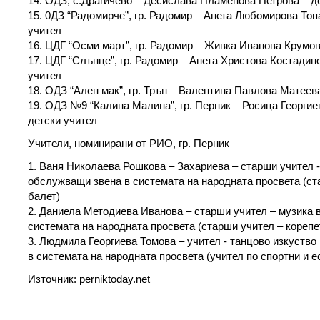
14. ОДЗ, с.Драгичево – Десислава Пламенова Петрова – д
15. 0ДЗ “Радомирче”, гр. Радомир – Анета Любомирова Топа
учител
16. ЦДГ “Осми март”, гр. Радомир – Живка Иванова Крумова
17. ЦДГ “Слънце”, гр. Радомир – Анета Христова Костадино
учител
18. ОДЗ “Ален мак”, гр. Трън – Валентина Павлова Матеева
19. ОДЗ №9 “Калина Малина”, гр. Перник – Росица Георгие
детски учител
Учители, номинирани от РИО, гр. Перник
1. Ваня Николаева Рошкова – Захариева – старши учител -
обслужващи звена в системата на народната просвета (ст
балет)
2. Даниела Методиева Иванова – старши учител – музика 
системата на народната просвета (старши учител – корепе
3. Людмила Георгиева Томова – учител - танцово изкуств
в системата на народната просвета (учител по спортни и е
Източник: perniktoday.net