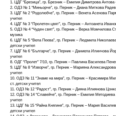
1. ЦДГ “Брезица”, гр. Брезник – Емилия Димитрова Антова –
2. ОДЗ № 1 “Миньорче”, гр. Перник – Диана Миткова Радева
3. ЦДГ № 2 “Родолюбче”, гр. Перник – Венета Асенова Парм
учител
4. ЦДГ № 3 “Пролетен цвят”, гр. Перник – Антоанета Иван
5. ОДЗ № 4 “Чуден свят”, гр. Перник – Верка Момчилова Ст
музика
6. ЦДГ № 5 “Вела Пеева”, гр. Перник – Людмила Николаев
детски учител
7. ЦДГ № 6 “Българче”, гр. Перник – Даниела Илинчова Йор
учител
8. ОДГ “Пролет” 7/10, гр. Перник – Павлина Василева Пенев
9. ЦДГ № 8 “Изворче”, гр. Перник – Марияна Александрова
учител
10. ОДЗ № 11 “Знаме на мира”, гр. Перник – Красимира Ми
ст. детски учител
11. ОДЗ № 12 “Радост”, гр. Перник – Дияна Илиянова Цонк
12. ОДЗ № 14 “Славейче”, гр. Перник – Емилия Методиева Г
учител
13. ЦДГ № 15 “Райна Княгиня”, гр. Перник – Мария Василев
детски учител