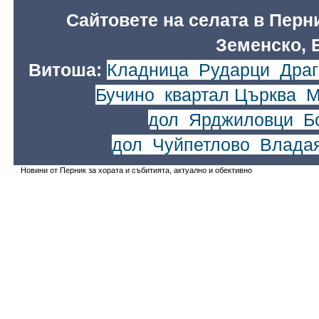
Сайтовете на селата в Перн
Земенско, 
Витоша:
Кладница
,
Рударци
,
Драг
Бучино
,
квартал Църква
,
М
дол
,
Ярджиловци
,
Б
дол
,
Чуйпетлово
,
Влада
Новини от Перник за хората и събитията, актуално и обективно