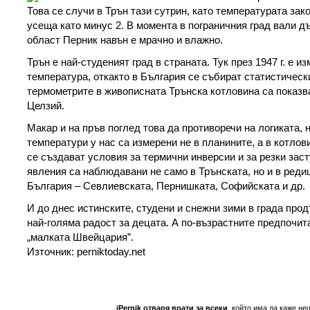
Това се случи в Трън тази сутрин, като температурата зако
усеща като минус 2. В момента в пограничния град вали д
област Перник навън е мрачно и влажно.
Трън е най-студеният град в страната. Тук през 1947 г. е и
температура, откакто в България се събират статистическ
термометрите в живописната Трънска котловина са показва
Целзий.
Макар и на пръв поглед това да противоречи на логиката, 
температури у нас са измерени не в планините, а в котлов
се създават условия за термични инверсии и за резки зас
явления са наблюдавани не само в Трънската, но и в реди
България – Севлиевската, Пернишката, Софийската и др.
И до днес истинските, студени и снежни зими в града прод
най-голяма радост за децата. А по-възрастните предпочит
„малката Швейцария”.
Източник: perniktoday.net
iPernik отваря врати за всеки
, който има да каже не