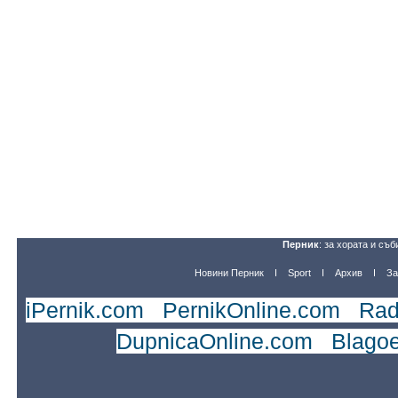
Перник
: за хората и съб
Новини Перник
Sport
Архив
За
iPernik.com
|
PernikOnline.com
|
Rad
DupnicaOnline.com
|
Blago