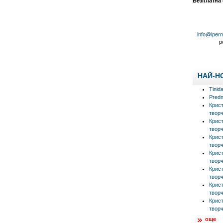
Безплатна
info@iper
р
НАЙ-Н
Tinid
Predn
Крис
творч
Крис
творч
Крис
творч
Крис
творч
Крис
творч
Крис
творч
Крис
творч
още