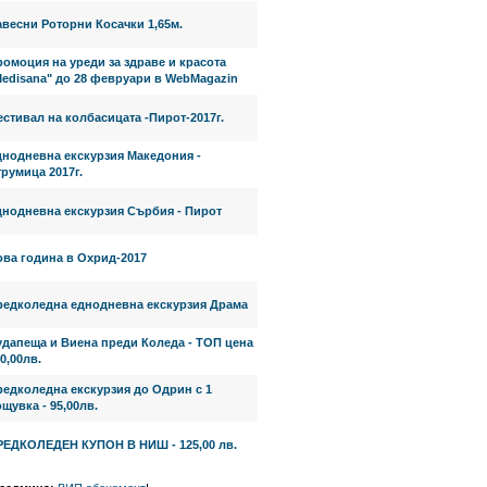
весни Роторни Косачки 1,65м.
омоция на уреди за здраве и красота
Medisana" до 28 февруари в WebMagazin
стивал на колбасицата -Пирот-2017г.
днодневна екскурзия Македония -
румица 2017г.
днодневна екскурзия Сърбия - Пирот
ова година в Охрид-2017
редколедна еднодневна екскурзия Драма
удапеща и Виена преди Коледа - ТОП цена
0,00лв.
редколедна екскурзия до Одрин с 1
щувка - 95,00лв.
РЕДКОЛЕДЕН КУПОН В НИШ - 125,00 лв.