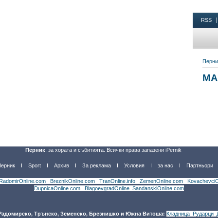
Перник
: за хората и събитията. Всички права запазени iPernik
Перник
Sport
Архив
За реклама
Условия
за нас
Партньори
RadomirOnline.com
|
BreznikOnline.com
|
TranOnline.info
|
ZemenOnline.com
|
KovachevciO
DupnicaOnline.com
|
BlagoevgradOnline
|
SandanskiOnline.com
 Радомирско, Трънско, Земенско, Брезнишко и Южна Витоша:
Кладница
,
Рударци
,