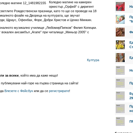
Коледно матине на камерен
оркестър „Орфей“ с диригент
На
ветлите Рождественски празници, като то ще се проведе на 18
узикалното фоайе на Двореца на културата, ще звучат
Пр
лди, Щраус, Офенбах, Форе, Добри Христов и Ценко Минкин.
"
оналното музикално училище „ЛюбомирПипков” Филип Копецки.
т вокален ансамбъл „Агапе” при читалище „Миньор 2005” с
Фе
Е
Ст
Е
Култура
Н
ати за всеки
, който има да каже нещо!
 публикувани най-горе на първа страница на сайта!
П
 да
Влезете с Фейсбук
или да се
регистрирате
!
Б
29
П
но
П