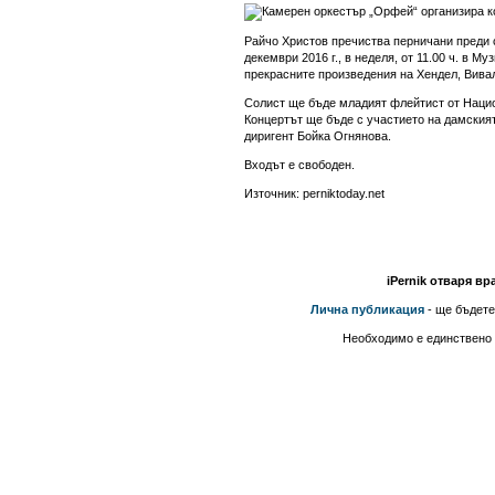
Райчо Христов пречиства перничани преди с
декември 2016 г., в неделя, от 11.00 ч. в М
прекрасните произведения на Хендел, Вива
Солист ще бъде младият флейтист от Наци
Концертът ще бъде с участието на дамския
диригент Бойка Огнянова.
Входът е свободен.
Източник: perniktoday.net
iPernik отваря вр
Лична публикация
- ще бъдете
Необходимо е единствено