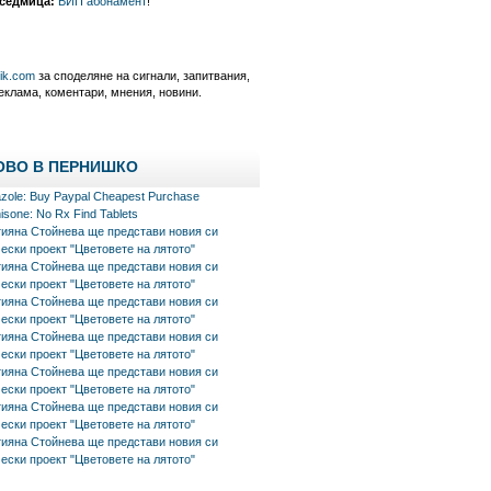
 седмица:
ВИП абонамент
!
nik.com
за споделяне на сигнали, запитвания,
еклама, коментари, мнения, новини.
ОВО В ПЕРНИШКО
azole: Buy Paypal Cheapest Purchase
isone: No Rx Find Tablets
тияна Стойнева ще представи новия си
ески проект "Цветовете на лятото"
тияна Стойнева ще представи новия си
ески проект "Цветовете на лятото"
тияна Стойнева ще представи новия си
ески проект "Цветовете на лятото"
тияна Стойнева ще представи новия си
ески проект "Цветовете на лятото"
тияна Стойнева ще представи новия си
ески проект "Цветовете на лятото"
тияна Стойнева ще представи новия си
ески проект "Цветовете на лятото"
тияна Стойнева ще представи новия си
ески проект "Цветовете на лятото"