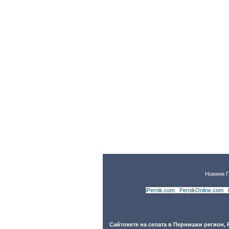
Новини 
iPernik.com
|
PernikOnline.com
|
Сайтовете на селата в Пернишки регион,