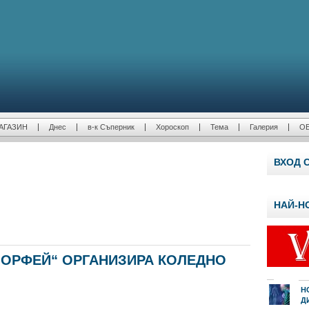
АГАЗИН
Днес
в-к Съперник
Хороскоп
Тема
Галерия
О
ВХОД 
НАЙ-Н
„ОРФЕЙ“ ОРГАНИЗИРА КОЛЕДНО
Н
Д