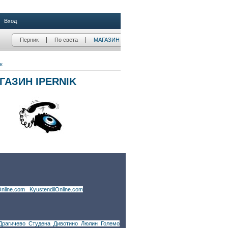
nline.com
|
KyustendilOnline.com
Драгичево
,
Студена
,
Дивотино
,
Люлин
,
Големо