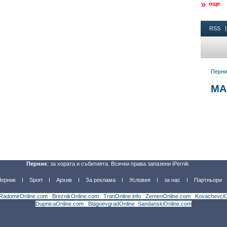
още
Перник
: за хората и събитията. Всички права запазени iPernik
Перник
Sport
Архив
За реклама
Условия
за нас
Партньори
RadomirOnline.com
|
BreznikOnline.com
|
TranOnline.info
|
ZemenOnline.com
|
KovachevciO
DupnicaOnline.com
|
BlagoevgradOnline
|
SandanskiOnline.com