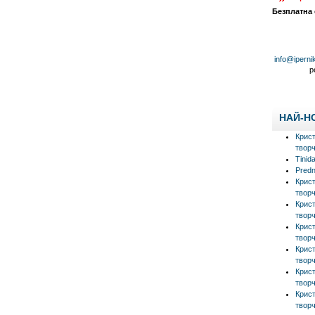
Безплатна
info@iperni
р
НАЙ-Н
Крис
творч
Tinid
Predn
Крис
творч
Крис
творч
Крис
творч
Крис
творч
Крис
творч
Крис
творч