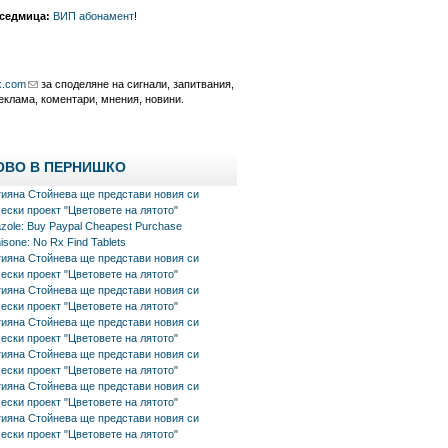
 седмица:
ВИП абонамент
!
k.com
за споделяне на сигнали, запитвания,
еклама, коментари, мнения, новини.
ОВО В ПЕРНИШКО
тияна Стойнева ще представи новия си
ески проект "Цветовете на лятото"
azole: Buy Paypal Cheapest Purchase
isone: No Rx Find Tablets
тияна Стойнева ще представи новия си
ески проект "Цветовете на лятото"
тияна Стойнева ще представи новия си
ески проект "Цветовете на лятото"
тияна Стойнева ще представи новия си
ески проект "Цветовете на лятото"
тияна Стойнева ще представи новия си
ески проект "Цветовете на лятото"
тияна Стойнева ще представи новия си
ески проект "Цветовете на лятото"
тияна Стойнева ще представи новия си
ески проект "Цветовете на лятото"