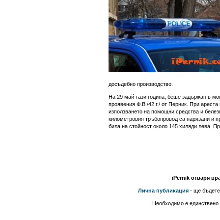
досъдебно производство.
На 29 май тази година, беше задържан в м
проявения Ф.В./42 г./ от Перник. При арест
използването на помощни средства и белезн
километровия тръбопровод са нарязани и пр
била на стойност около 145 хиляди лева. П
iPernik отваря вр
Лична публикация
- ще бъдете
Необходимо е единствено