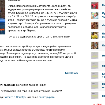
На
Вчера, при спецакция в местността „Голо бърдо”, са
задържани трима радомирци в момент на кражба на
тръби. Криминално проявения В.С./23 г./ и съучастниците
Пр
му Г.К./27 г./ и П.К./23 г./ срязали и натоварили в микробус
"
Форд „Транзит” метална тръба с дължина около 3,2 метра
и диаметър 1,2 метра. Съоръжението е част от резервен
Фе
водопровод, собственост на водоснабдителното
дружество в гр. Перник.
Е
Групата е задържана за срок от 24 ч. и е започнато
Ст
Е
омент на рязане на тръбопровод от същия район криминално
а му, мъжът оказал яростна съпротива, което наложило
ици. Тогава разследващите установили, че над 200 метра от 8
Н
едадени за скрап. По данни на експерти, нанесената щета е
редотвратени са били щети за милиони лева.
П
Криминале
Б
29
П
ати за всеки
, който има да каже нещо!
но
 публикувани най-горе на първа страница на сайта!
П
 да
Влезете с Фейсбук
или да се
регистрирате
!
още