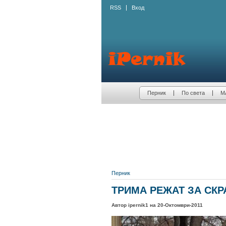
RSS
Вход
Перник
По света
М
Перник
ТРИМА РЕЖАТ ЗА СК
Автор ipernik1 на 20-Октомври-2011