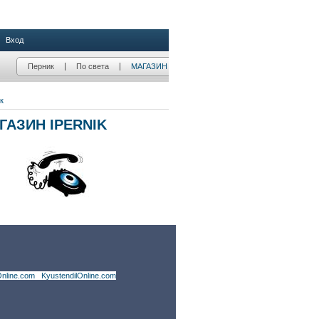
nline.com
|
KyustendilOnline.com