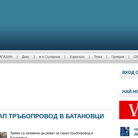
АГАЗИН
Днес
в-к Съперник
Хороскоп
Тема
Галерия
О
ВХОД 
НАЙ-Н
РАП ТРЪБОПРОВОД В БАТАНОВЦИ
Н
Трима са заловени да режат за скрап тръбопровод в
Д
Батановци.