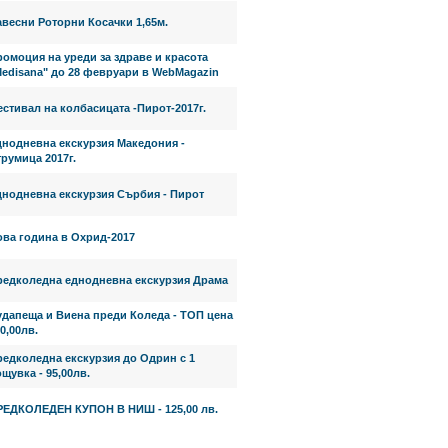
весни Роторни Косачки 1,65м.
омоция на уреди за здраве и красота
Medisana" до 28 февруари в WebMagazin
стивал на колбасицата -Пирот-2017г.
днодневна екскурзия Македония -
румица 2017г.
днодневна екскурзия Сърбия - Пирот
ова година в Охрид-2017
редколедна еднодневна екскурзия Драма
удапеща и Виена преди Коледа - ТОП цена
0,00лв.
редколедна екскурзия до Одрин с 1
щувка - 95,00лв.
РЕДКОЛЕДЕН КУПОН В НИШ - 125,00 лв.