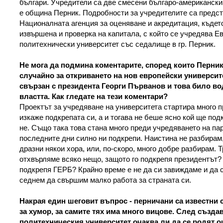
българи. Учредители са две смесени българо-американск
е община Перник. Подробности за учредителите са предст
Националната агенция за оценяване и акредитация, къде
извършена и проверка на капитала, с който се учредява Е
политехнически университет със седалище в гр. Перник.
Не мога да подмина коментарите, според които Перник
случайно за откриването на нов европейски университе
свързан с президента Георги Първанов и това било во
властта. Как гледате на тези коментари?
Проектът за учредяване на университета стартира много 
изкаже подкрепата си, а и тогава не беше ясно кой ще подк
не. Също така това стана много преди учредяването на па
последните дни силно ни подкрепи. Наистина не разбирам,
дразни някои хора, или, по-скоро, много добре разбирам. 
отхвърляме всяко нещо, защото го подкрепя президентът? 
подкрепя ГЕРБ? Крайно време е не да си завиждаме и да с
седнем да свършим малко работа за страната си.
Накрая един шеговит въпрос - перничани са известни 
за хумор, за самите тях има много вицове. След създа
политехническия университет очаква ли да се родят о