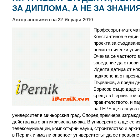
ЗА ДИПЛОМА, А НЕ ЗА ЗНАНИ
Автор анонимен на 22-Януари-2010
Професорът-математ
Константинов е един 
проекта за създаван
политехнически унив
Очаква се частното 
заведение да отвори 
Идеята датира от няк
подкрепена от презид
Първанов, а преди д
Борисов също даде з
среща в Перник той о
правителството, и па
на ГЕРБ ще гласуват 
университет в миньорския град. Според премиера изгражд
действа като антикризисна мярка. В университета ще се и
телекомуникации, компютърни науки, строителство и архи
в Перник и има ли опасност университетът да се превърне