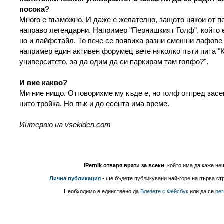
посока?
Много е възможно. И даже е желателно, защото някои от п
направо легендарни. Например "Пернишкият Голф", който 
но и лайфстайл. То вече се появиха разни смешни лафове
например един активен форумец вече няколко пъти пита "К
университето, за да одим да си паркирам там голфо?".
И вие какво?
Ми ние нищо. Отговорихме му къде е, но голф отпред засе
нито тройка. Но пък и до есента има време.
Интервю на vsekiden.com
iPernik отваря врати за всеки
, който има да каже не
Лична публикация
- ще бъдете публикувани най-горе на първа стр
Необходимо е единствено да
Влезете с Фейсбук
или да се
рег