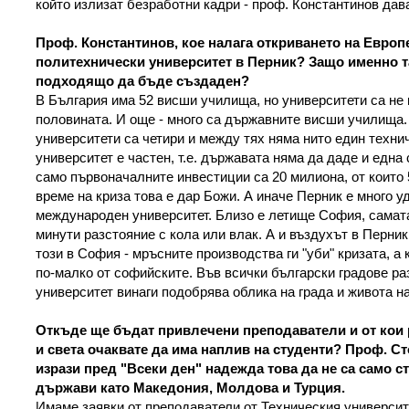
който излизат безработни кадри - проф. Константинов дава
Проф. Константинов, кое налага откриването на Европ
политехнически университет в Перник? Защо именно т
подходящо да бъде създаден?
В България има 52 висши училища, но университети са не 
половината. И още - много са държавните висши училища.
университети са четири и между тях няма нито един техни
университет е частен, т.е. държавата няма да даде и една 
само първоначалните инвестиции са 20 милиона, от които 
време на криза това е дар Божи. А иначе Перник е много у
международен университет. Близо е летище София, самата
минути разстояние с кола или влак. А и въздухът в Перник 
този в София - мръсните производства ги "уби" кризата, а 
по-малко от софийските. Във всички български градове ра
университет винаги подобрява облика на града и живота на
Откъде ще бъдат привлечени преподаватели и от кои 
и света очаквате да има наплив на студенти? Проф. С
изрази пред "Всеки ден" надежда това да не са само с
държави като Македония, Молдова и Турция.
Имаме заявки от преподаватели от Техническия университ