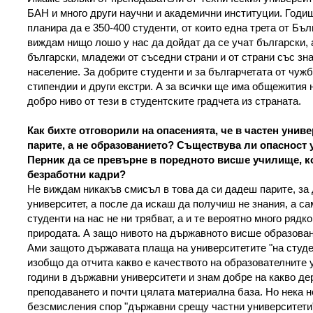
БАН и много други научни и академични институции. Годи
планира да е 350-400 студенти, от които една трета от Бъл
виждам нищо лошо у нас да дойдат да се учат български, 
български, младежи от съседни страни и от страни със зн
население. За добрите студенти и за българчетата от чуж
стипендии и други екстри. А за всички ще има общежития 
добро ниво от тези в студентските градчета из страната.
Как бихте отговорили на опасенията, че в частен унив
парите, а не образованието? Съществува ли опасност 
Перник да се превърне в поредното висше училище, к
безработни кадри?
Не виждам никакъв смисъл в това да си дадеш парите, за 
университет, а после да искаш да получиш не знания, а с
студенти на нас не ни трябват, а и те вероятно много рядк
природата. А защо нивото на държавното висше образован
Ами защото държавата плаща на университетите "на студе
изобщо да отчита какво е качеството на образователните у
години в държавни университети и знам добре на какво де
преподаването и почти цялата материална база. Но нека 
безсмисления спор "държавни срещу частни университети"