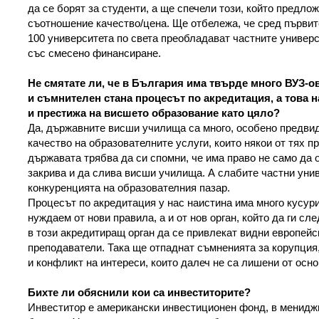
да се борят за студенти, а ще спечели този, който предло
съотношение качество/цена. Ще отбележа, че сред първите
100 университета по света преобладават частните универс
със смесено финансиране.
Не смятате ли, че в България има твърде много ВУЗ-о
и съмнителен стана процесът по акредитация, а това 
и престижа на висшето образование като цяло?
Да, държавните висши училища са много, особено предви
качество на образователните услуги, които някои от тях пр
държавата трябва да си спомни, че има право не само да о
закрива и да слива висши училища. А слабите частни унив
конкуренцията на образователния пазар.
Процесът по акредитация у нас наистина има много кусури
нуждаем от нови правила, а и от нов орган, който да ги сле
в този акредитиращ орган да се привлекат видни европейс
преподаватели. Така ще отпаднат съмненията за корупция
и конфликт на интереси, които далеч не са лишени от осно
Бихте ли обяснили кои са инвеститорите?
Инвеститор е американски инвестиционен фонд, в мениджм