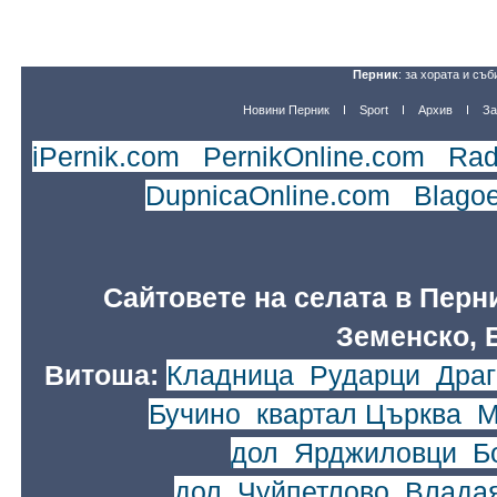
Перник
: за хората и съб
Новини Перник
Sport
Архив
За
iPernik.com
|
PernikOnline.com
|
Rad
DupnicaOnline.com
|
Blago
Сайтовете на селата в Перн
Земенско, 
Витоша:
Кладница
,
Рударци
,
Драг
Бучино
,
квартал Църква
,
М
дол
,
Ярджиловци
,
Б
дол
,
Чуйпетлово
,
Влада