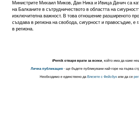
Министрите Михаил Миков, Дан Ника и Ивица Дачич са кат
на Балканите в сътрудничеството в областта на сигурностт
изключителна важност. В това отношение разширеното про
създава в региона на свобода, сигурност и правосъдие, е 
в региона.
iPernik отваря врати за всеки
, който има да каже не
Лична публикация
- ще бъдете публикувани най-горе на първа стр
Необходимо е единствено да
Влезете с Фейсбук
или да се
рег