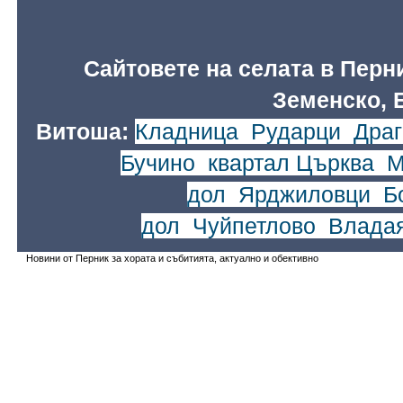
Сайтовете на селата в Перн
Земенско, 
Витоша:
Кладница
,
Рударци
,
Драг
Бучино
,
квартал Църква
,
М
дол
,
Ярджиловци
,
Б
дол
,
Чуйпетлово
,
Влада
Новини от Перник за хората и събитията, актуално и обективно