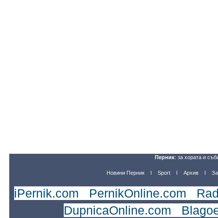
Перник
: за хората и съб
Новини Перник
Sport
Архив
За
iPernik.com
|
PernikOnline.com
|
Rad
DupnicaOnline.com
|
Blago