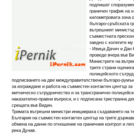
подпишат споразумен
граничен трафик на х
километровата зона о
българо-сръбската г
вътрешният министъ
съвместната преско
заедно с колегите м
- Ивица Дачич и Дан 
проведе вчера във В
Министрите на вътре
трите страни оцениха
полицейското сътруд
подписването на две междуправителствени българо-румън
за изграждане и работа на съвместен контактен център за
митническо сътрудничество и за трансгранично полицейск
наказателно-правни въпроси, и с подписана тристранна д
срещата във Видин.
Тримата вътрешни министри инициираха създаването на т
България на съвместен контактен център на трите държав
обмена на данни по отношение на граничния контрол и лег
река Дунав.