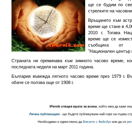
ще се будим по све
стрелките на часовни
Връщането към астр
време ще стане в 4,0
2010 г. Тогава На
време ще се измест
съобщиха от Г
"Национален център 
Страната ни преминава към зимното часово време, к
последната неделя на март 2011 година.
България въвежда лятното часово време през 1979 г. В
обаче се ползва още от 1908 г.
iPernik отваря врати за всеки
, който има да каже не
Лична публикация
- ще бъдете публикувани най-горе на първа стр
Необходимо е единствено да
Влезете с Фейсбук
или да се
рег