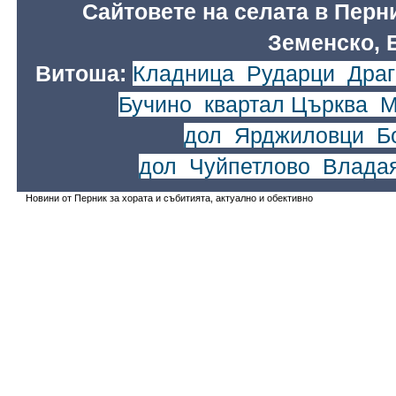
Сайтовете на селата в Перн
Земенско, 
Витоша:
Кладница
,
Рударци
,
Драг
Бучино
,
квартал Църква
,
М
дол
,
Ярджиловци
,
Б
дол
,
Чуйпетлово
,
Влада
Новини от Перник за хората и събитията, актуално и обективно