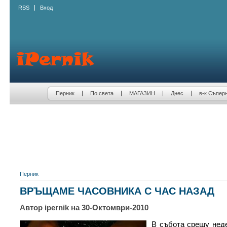
RSS
Вход
Перник
По света
МАГАЗИН
Днес
в-к Съпер
Перник
ВРЪЩАМЕ ЧАСОВНИКА С ЧАС НАЗАД
Автор ipernik на 30-Октомври-2010
В събота срещу нед