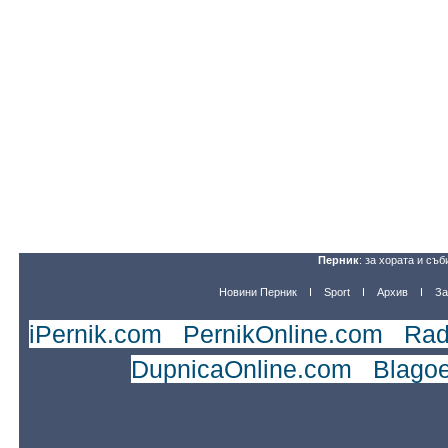
Перник
: за хората и съб
Новини Перник
Sport
Архив
За
iPernik.com
|
PernikOnline.com
|
Rad
DupnicaOnline.com
|
Blago